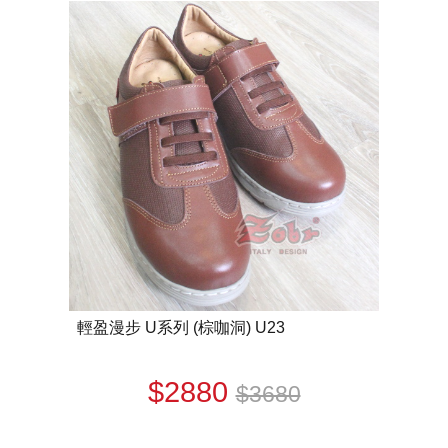
輕盈漫步 U系列 (棕咖洞) U23
$2880
$3680