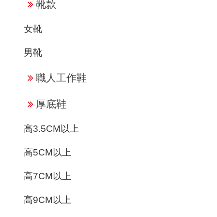
靴款
女靴
男靴
職人工作鞋
厚底鞋
高3.5CM以上
高5CM以上
高7CM以上
高9CM以上