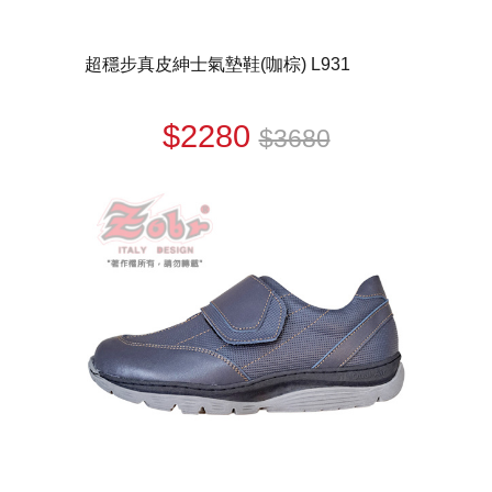
超穩步真皮紳士氣墊鞋(咖棕) L931
$2280
$3680