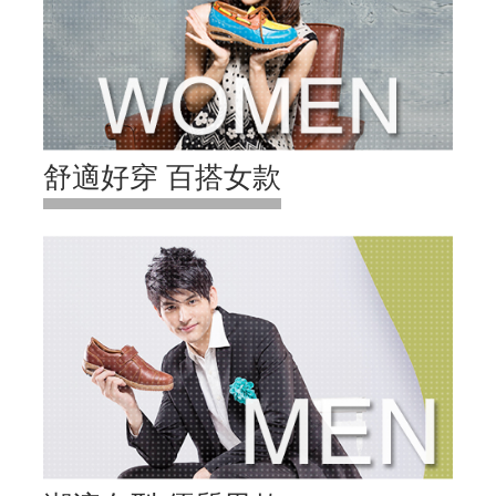
舒適好穿 百搭女款