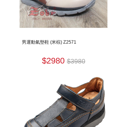
男運動氣墊鞋 (米棕) Z2571
$2980
$3980