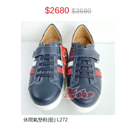
$2680
$3680
休閒氣墊鞋(藍) L272