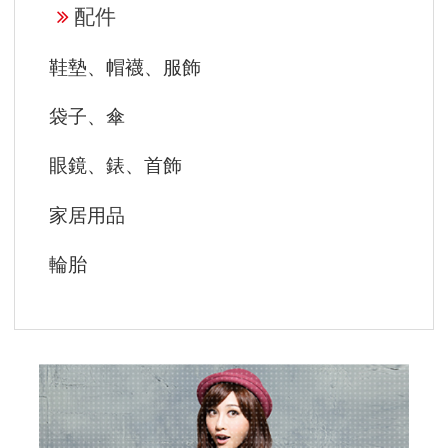
配件
鞋墊、帽襪、服飾
袋子、傘
眼鏡、錶、首飾
家居用品
輪胎