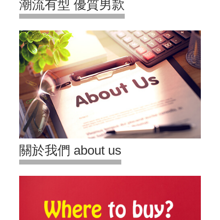
潮流有型 優質男款
關於我們 about us