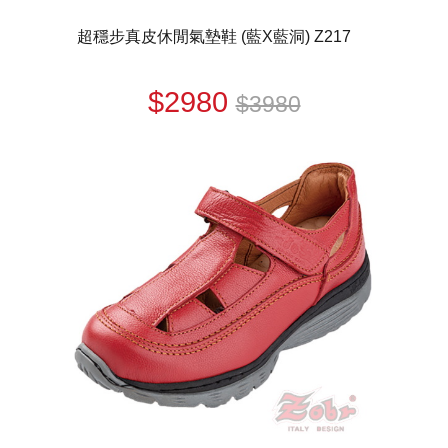
超穩步真皮休閒氣墊鞋 (藍X藍洞) Z217
$2980
$3980