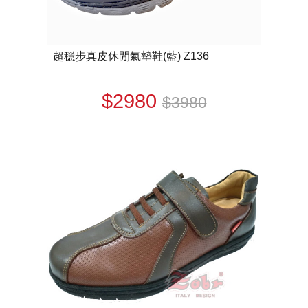
超穩步真皮休閒氣墊鞋(藍) Z136
$2980
$3980