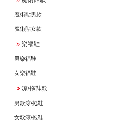
魔術貼男款
魔術貼女款
樂福鞋
男樂福鞋
女樂福鞋
涼/拖鞋款
男款涼/拖鞋
女款涼/拖鞋