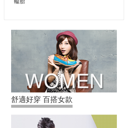
輪胎
舒適好穿 百搭女款