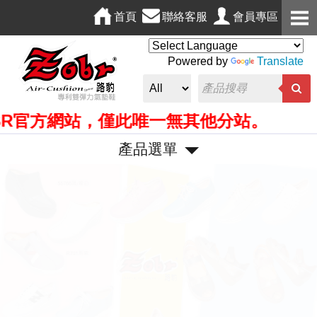
首頁
聯絡客服
會員專區
Powered by
Translate
官方網站，僅此唯一無其他分站。
產品選單
P
N
r
e
e
x
v
t
i
o
u
s