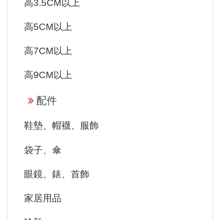
高3.5CM以上
高5CM以上
高7CM以上
高9CM以上
配件
鞋墊、帽襪、服飾
袋子、傘
眼鏡、錶、首飾
家居用品