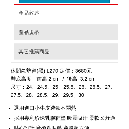
產品敘述
產品規格
其它推薦商品
休閒氣墊鞋(黑) L270 定價：3680元
鞋底高度：前高 2 cm / 後高 3.2 cm
尺寸：24、24.5、25、25.5、26、26.5、27、
27.5、28、28.5、29、29.5、30
選用進口小牛皮透氣不悶熱
採用專利珍珠乳膠鞋墊 吸震吸汗 柔軟又舒適
貼心設計 魔術粘貼黏 穿脫超方便