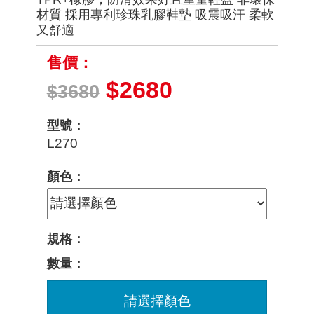
材質 採用專利珍珠乳膠鞋墊 吸震吸汗 柔軟
又舒適
售價：
$2680
$3680
型號：
L270
顏色：
規格：
數量：
請選擇顏色