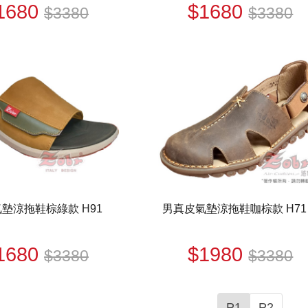
1680
$1680
$3380
$3380
墊涼拖鞋棕綠款 H91
男真皮氣墊涼拖鞋咖棕款 H71
1680
$1980
$3380
$3380
P1
P2