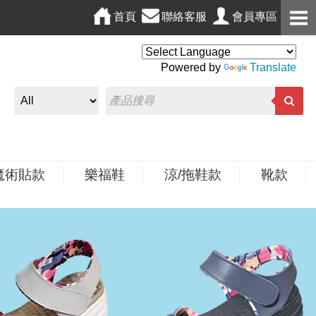
首頁
聯絡客服
會員專區
Powered by
Translate
魔術貼款
樂福鞋
涼/拖鞋款
靴款
N
e
x
t