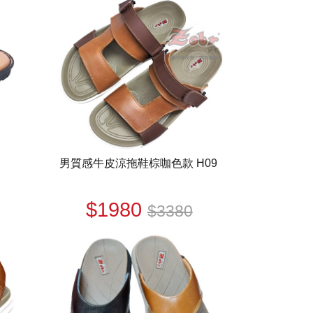
男質感牛皮涼拖鞋棕咖色款 H09
$1980
$3380