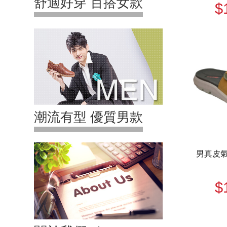
舒適好穿 百搭女款
$
潮流有型 優質男款
男真皮氣
$