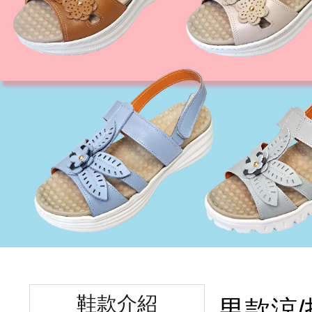
鞋款介紹
男款涼/