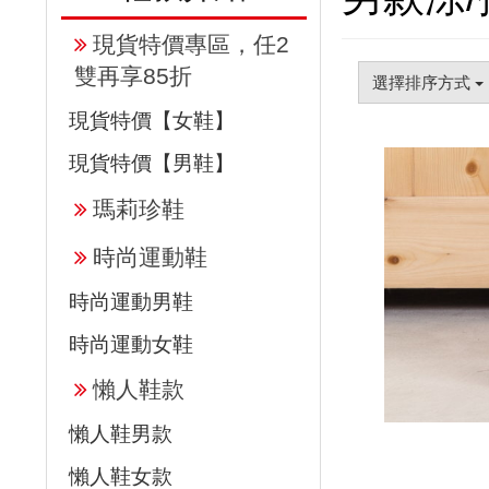
現貨特價專區，任2
雙再享85折
選擇排序方式
現貨特價【女鞋】
現貨特價【男鞋】
瑪莉珍鞋
時尚運動鞋
時尚運動男鞋
時尚運動女鞋
懶人鞋款
懶人鞋男款
懶人鞋女款