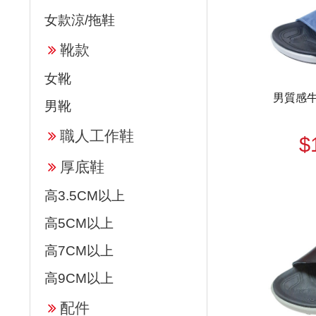
女款涼/拖鞋
靴款
女靴
男質感牛
男靴
職人工作鞋
$
厚底鞋
高3.5CM以上
高5CM以上
高7CM以上
高9CM以上
配件