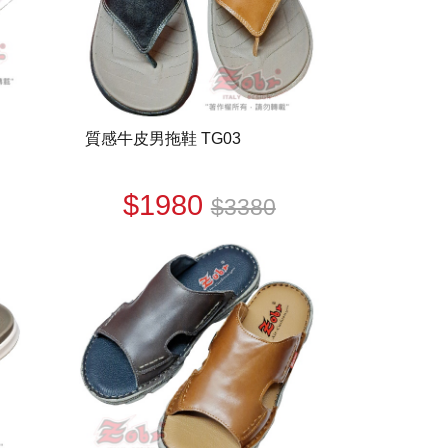
質感牛皮男拖鞋 TG03
$1980
$3380