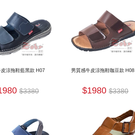
皮涼拖鞋藍黑款 H07
男質感牛皮涼拖鞋咖豆款 H08
1980
$1980
$3380
$3380