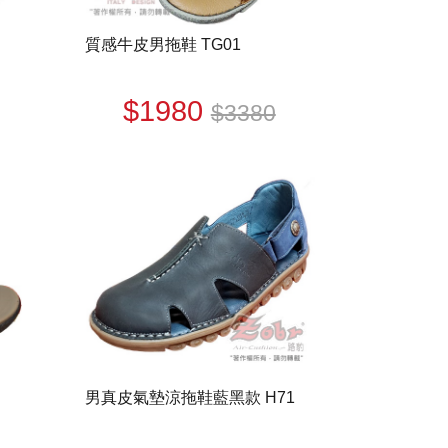
質感牛皮男拖鞋 TG01
$1980
$3380
男真皮氣墊涼拖鞋藍黑款 H71