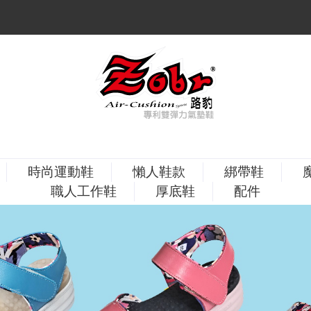
時尚運動鞋
懶人鞋款
綁帶鞋
職人工作鞋
厚底鞋
配件