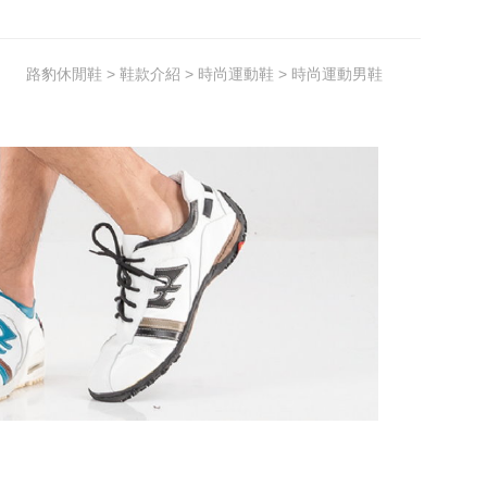
路豹休閒鞋
>
鞋款介紹
>
時尚運動鞋
> 時尚運動男鞋