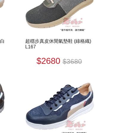
X白
超穩步真皮休閒氣墊鞋 (綠格織)
L167
$2680
$3680