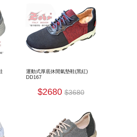
鞋
運動式厚底休閒氣墊鞋(黑紅)
DD167
$2680
$3680