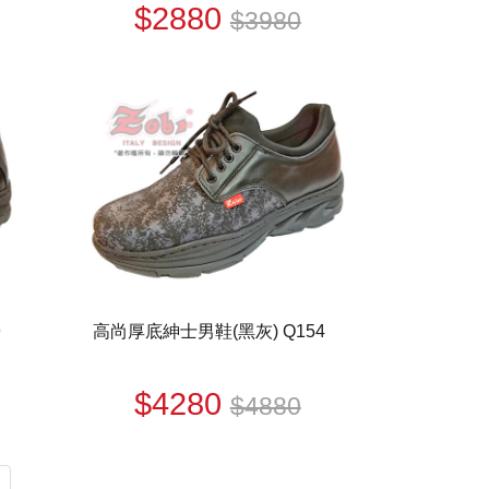
$2880
$3980
9
高尚厚底紳士男鞋(黑灰) Q154
$4280
$4880