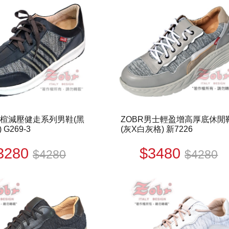
寬楦減壓健走系列男鞋(黑
ZOBR男士輕盈增高厚底休閒
G269-3
(灰X白灰格) 新7226
3280
$3480
$4280
$4280