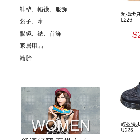
鞋墊、帽襪、服飾
超穩步真
L226
袋子、傘
$
眼鏡、錶、首飾
家居用品
輪胎
輕盈漫步
U226