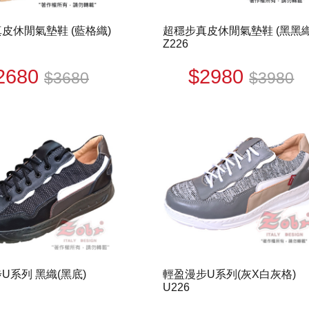
皮休閒氣墊鞋 (藍格織)
超穩步真皮休閒氣墊鞋 (黑黑織
Z226
2680
$2980
$3680
$3980
U系列 黑織(黑底)
輕盈漫步U系列(灰X白灰格)
U226