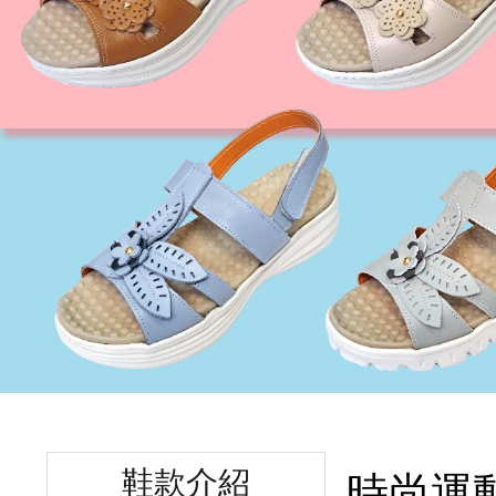
鞋款介紹
時尚運