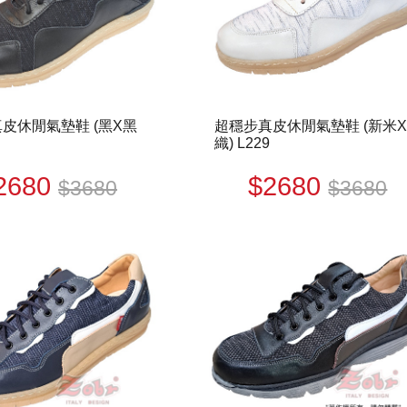
皮休閒氣墊鞋 (黑X黑
超穩步真皮休閒氣墊鞋 (新米
織) L229
2680
$2680
$3680
$3680