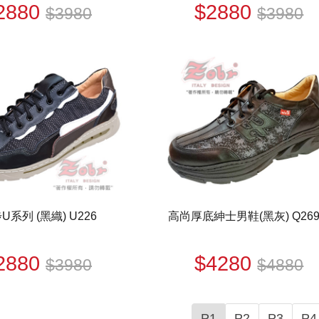
2880
$2880
$3980
$3980
系列 (黑織) U226
高尚厚底紳士男鞋(黑灰) Q26
2880
$4280
$3980
$4880
P1
P2
P3
P4