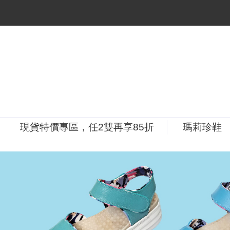
現貨特價專區，任2雙再享85折
瑪莉珍鞋
P
r
e
v
i
o
u