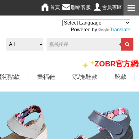
首頁
聯絡客服
會員專區
Powered by
Translate
ZOBR官方網站，僅
魔術貼款
樂福鞋
涼/拖鞋款
靴款
N
e
x
t