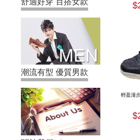
舒適好穿 百搭女款
$
潮流有型 優質男款
輕盈漫步U
$