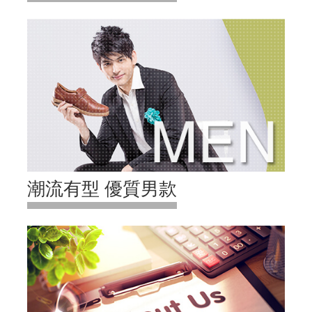
潮流有型 優質男款