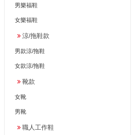
男樂福鞋
女樂福鞋
涼/拖鞋款
男款涼/拖鞋
女款涼/拖鞋
靴款
女靴
男靴
職人工作鞋