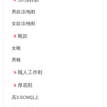
男款涼/拖鞋
女款涼/拖鞋
靴款
女靴
男靴
職人工作鞋
厚底鞋
高3.5CM以上