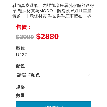
鞋面真皮透氣、內裡加增厚層乳膠墊舒適好
穿 鞋底材質為MODO，防滑效果好且重量
輕盈，非環保材質 鞋面與鞋底車縫在一起
售價：
$2880
$3980
型號：
U227
顏色：
規格：
數量：