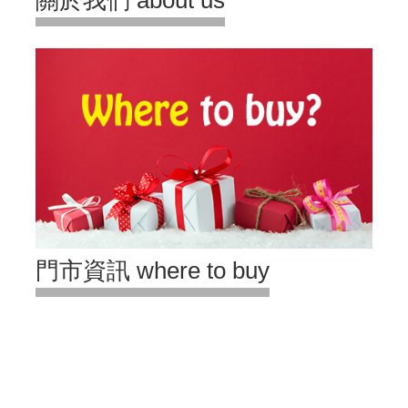
門市資訊 where to buy