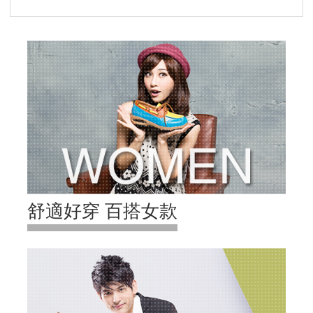
舒適好穿 百搭女款