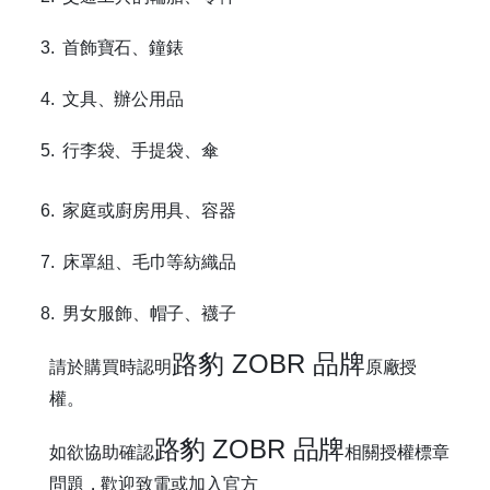
3.
首飾寶石、鐘錶
4.
文具、辦公用品
5.
行李袋、手提袋、傘
6.
家庭或廚房用具、容器
7.
床罩組、毛巾等紡織品
8.
男女服飾、帽子、襪子
路豹 ZOBR 品牌
請於購買時認明
原廠授
權。
路豹
ZOBR
品牌
如欲協助確認
相關授權標章
問題，歡迎致電或加入官方