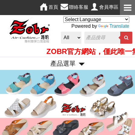
首頁
聯絡客服
會員專區
Powered by
Translate
ZOBR官方網站，僅此唯一無
產品選單
P
N
r
e
e
x
v
t
i
o
u
s