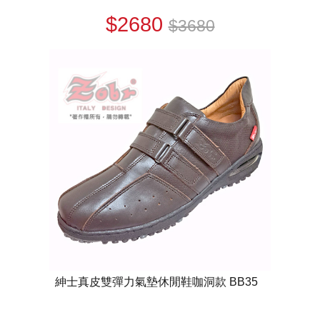
$2680
$3680
紳士真皮雙彈力氣墊休閒鞋咖洞款 BB35