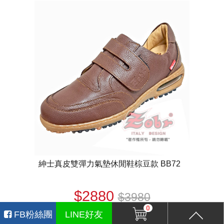
紳士真皮雙彈力氣墊休閒鞋棕豆款 BB72
$2880
$3980
0
FB粉絲團
LINE好友