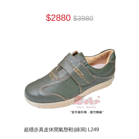
$2880
$3980
超穩步真皮休閒氣墊鞋(綠洞) L249