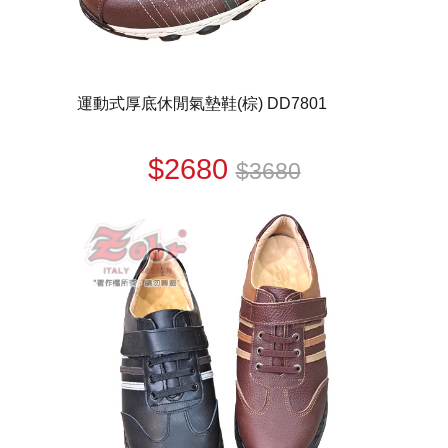
運動式厚底休閒氣墊鞋(棕) DD7801
$2680
$3680