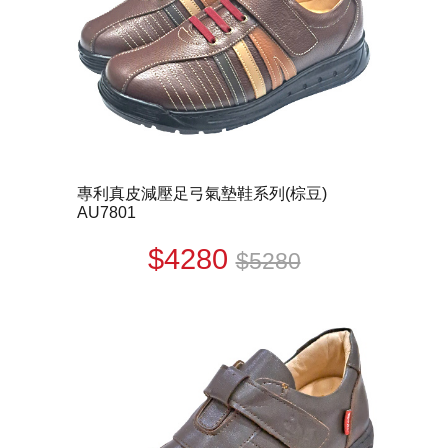
專利真皮減壓足弓氣墊鞋系列(棕豆)
AU7801
$4280
$5280