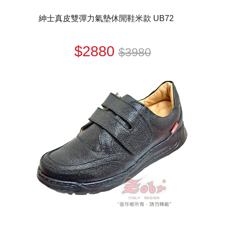
紳士真皮雙彈力氣墊休閒鞋米款 UB72
$2880
$3980