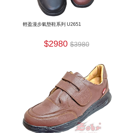
輕盈漫步氣墊鞋系列 U2651
$2980
$3980