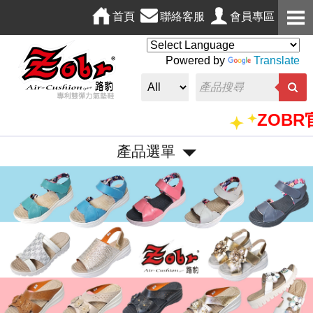
首頁
聯絡客服
會員專區
Powered by
Translate
ZOBR官方
產品選單
P
N
r
e
e
x
v
t
i
o
u
s