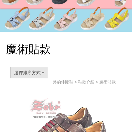
魔術貼款
選擇排序方式
路豹休閒鞋
>
鞋款介紹
> 魔術貼款