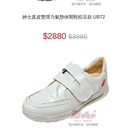
紳士真皮雙彈力氣墊休閒鞋棕豆款 UB72
$2880
$3980