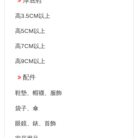
厚底鞋
高3.5CM以上
高5CM以上
高7CM以上
高9CM以上
配件
鞋墊、帽襪、服飾
袋子、傘
眼鏡、錶、首飾