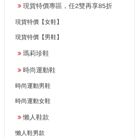
現貨特價專區，任2雙再享85折
現貨特價【女鞋】
現貨特價【男鞋】
瑪莉珍鞋
時尚運動鞋
時尚運動男鞋
時尚運動女鞋
懶人鞋款
懶人鞋男款