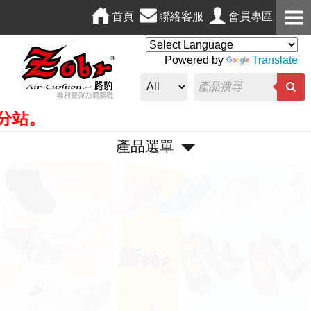
首頁
聯絡客服
會員專區
Powered by
Translate
。
產品選單
P
N
r
e
e
x
v
t
i
o
u
s