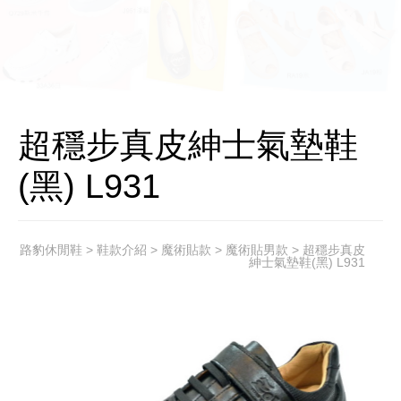
超穩步真皮紳士氣墊鞋
(黑) L931
路豹休閒鞋
>
鞋款介紹
>
魔術貼款
>
魔術貼男款
> 超穩步真皮
紳士氣墊鞋(黑) L931