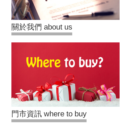
關於我們 about us
門市資訊 where to buy