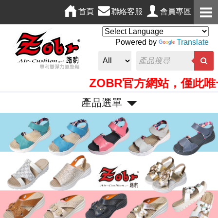
首頁
聯絡客服
會員專區
Powered by
Translate
ZOBR官方網站，僅此唯一
產品選單
P
N
r
e
e
x
v
t
i
o
u
s