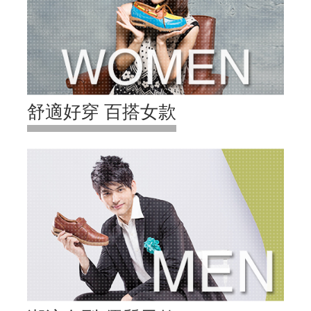
舒適好穿 百搭女款