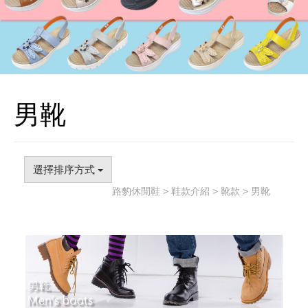
男靴
選擇排序方式
路豹休閒鞋
>
鞋款介紹
>
靴款
> 男靴