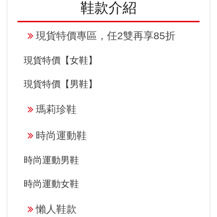
鞋款介紹
現貨特價專區，任2雙再享85折
現貨特價【女鞋】
現貨特價【男鞋】
瑪莉珍鞋
時尚運動鞋
時尚運動男鞋
時尚運動女鞋
懶人鞋款