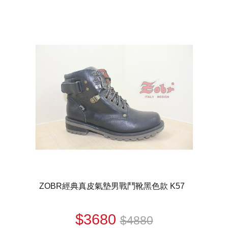
ZOBR經典真皮氣墊男戰鬥靴黑色款 K57
$3680
$4880