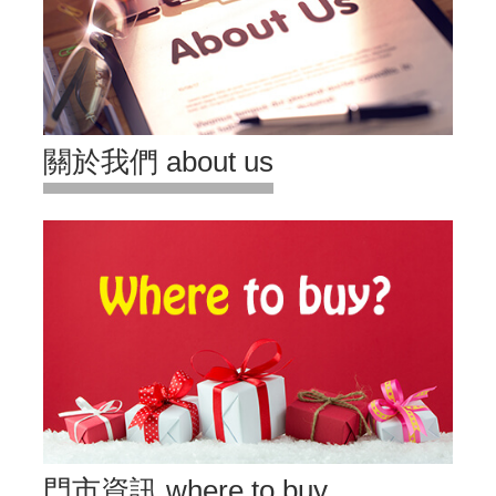
關於我們 about us
門市資訊 where to buy