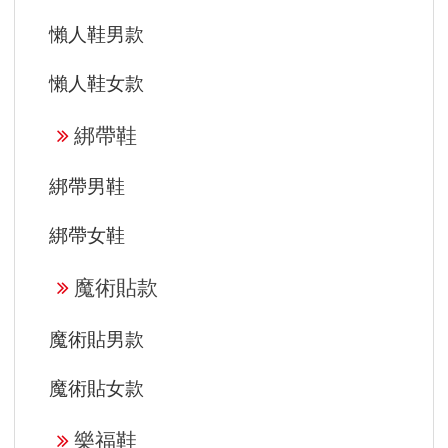
懶人鞋男款
懶人鞋女款
綁帶鞋
綁帶男鞋
綁帶女鞋
魔術貼款
魔術貼男款
魔術貼女款
樂福鞋