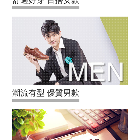
舒適好穿 百搭女款
潮流有型 優質男款