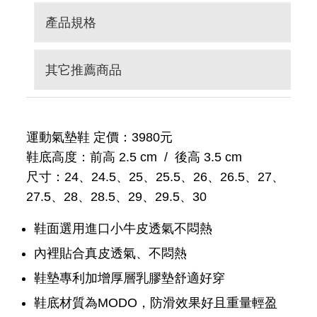
產品規格
其它推薦商品
運動氣墊鞋 定價：3980元
鞋底高度：前高 2.5 cm / 後高 3.5 cm
尺寸：24、24.5、25、25.5、26、26.5、27、
27.5、28、28.5、29、29.5、30
鞋面選用進口小牛皮透氣不悶熱
內裡貼合真皮透氣、不悶熱
鞋墊專利加增厚層乳膠墊舒適好穿
鞋底材質為MODO，防滑效果好且重量輕盈