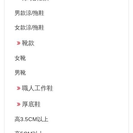
男款涼/拖鞋
女款涼/拖鞋
靴款
女靴
男靴
職人工作鞋
厚底鞋
高3.5CM以上