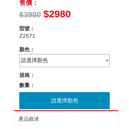
售價：
$2980
$3980
型號：
Z2571
顏色：
規格：
數量：
請選擇顏色
產品敘述