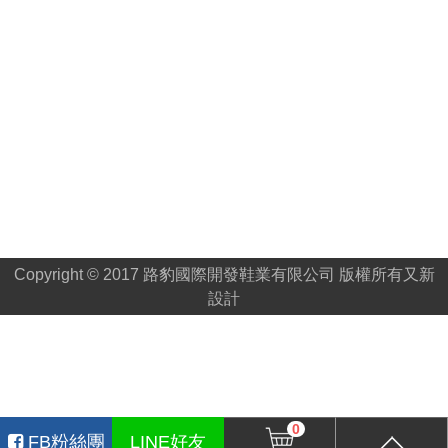
Copyright © 2017 路豹國際開發鞋業有限公司 版權所有
又新
設計
0
FB粉絲團
LINE好友