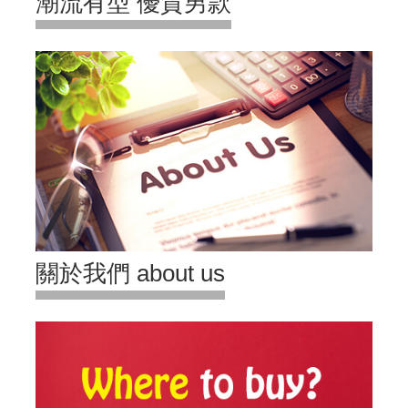
潮流有型 優質男款
關於我們 about us