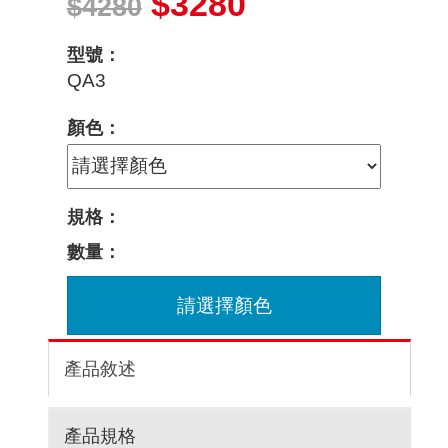
$3280
$4280
型號：
QA3
顏色：
規格：
數量：
請選擇顏色
產品敘述
產品規格