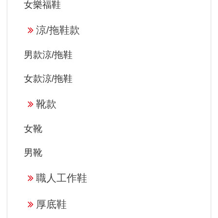
女樂福鞋
涼/拖鞋款
男款涼/拖鞋
女款涼/拖鞋
靴款
女靴
男靴
職人工作鞋
厚底鞋