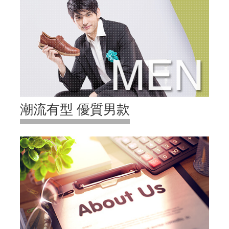
潮流有型 優質男款