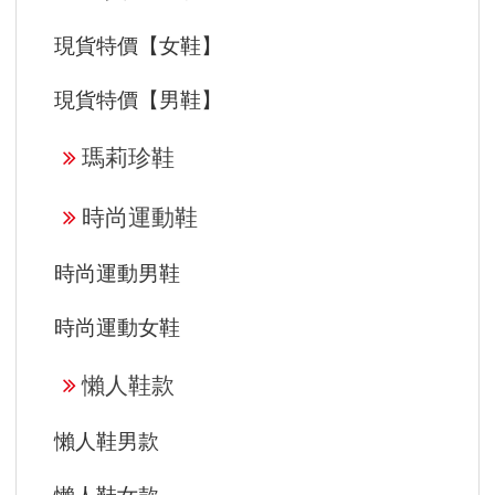
現貨特價【女鞋】
現貨特價【男鞋】
瑪莉珍鞋
時尚運動鞋
時尚運動男鞋
時尚運動女鞋
懶人鞋款
懶人鞋男款