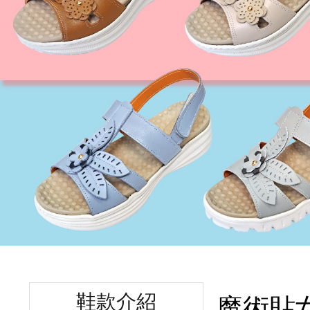
鞋款介紹
魔術貼