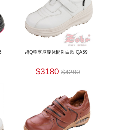
6
超Q彈享厚穿休閒鞋白款 QA59
$3180
$4280