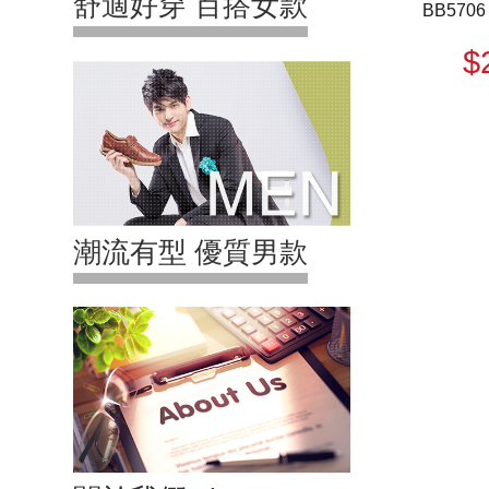
舒適好穿 百搭女款
BB5706
$
潮流有型 優質男款