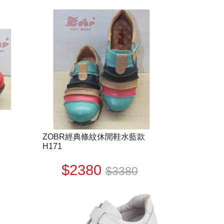
ZOBR經典條紋休閒鞋水藍款
H171
$2380
$3380