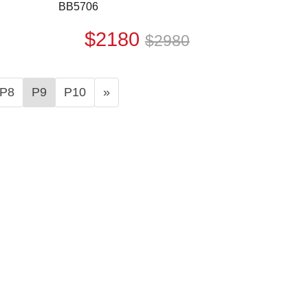
BB5706
$2180
$2980
N
P8
P9
P10
»
e
x
t