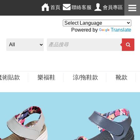
首頁
聯絡客服
會員專區
Powered by
Translate
魔術貼款
樂福鞋
涼/拖鞋款
靴款
N
e
x
t