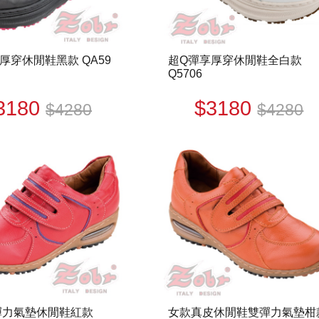
厚穿休閒鞋黑款 QA59
超Q彈享厚穿休閒鞋全白款
Q5706
3180
$3180
$4280
$4280
彈力氣墊休閒鞋紅款
女款真皮休閒鞋雙彈力氣墊柑