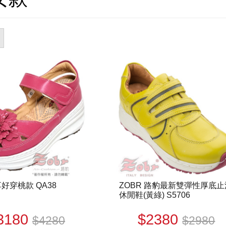
享好穿桃款 QA38
ZOBR 路豹最新雙彈性厚底止
休閒鞋(黃綠) S5706
3180
$2380
$4280
$2980