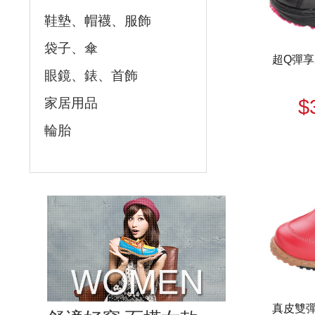
鞋墊、帽襪、服飾
袋子、傘
超Q彈享
眼鏡、錶、首飾
家居用品
$
輪胎
真皮雙