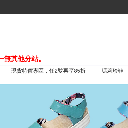
分站。
現貨特價專區，任2雙再享85折
瑪莉珍鞋
P
r
e
v
i
o
u