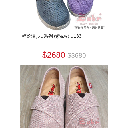
輕盈漫步U系列 (紫&灰) U133
$2680
$3680