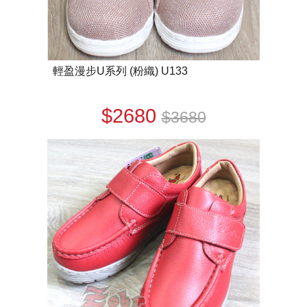
輕盈漫步U系列 (粉織) U133
$2680
$3680