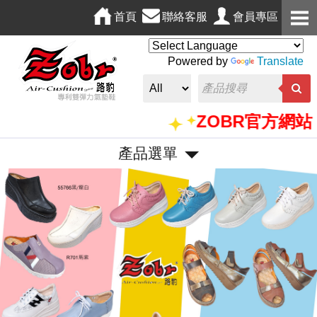
首頁
聯絡客服
會員專區
Powered by
Translate
ZOBR官方網站，僅此唯
產品選單
P
N
r
e
e
x
v
t
i
o
u
s