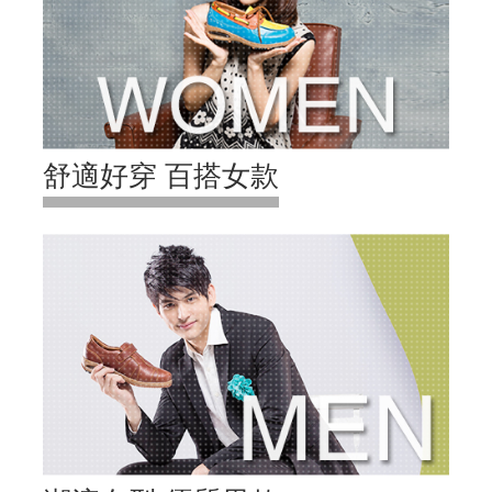
舒適好穿 百搭女款