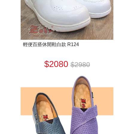
輕便百搭休閒鞋白款 R124
$2080
$2980