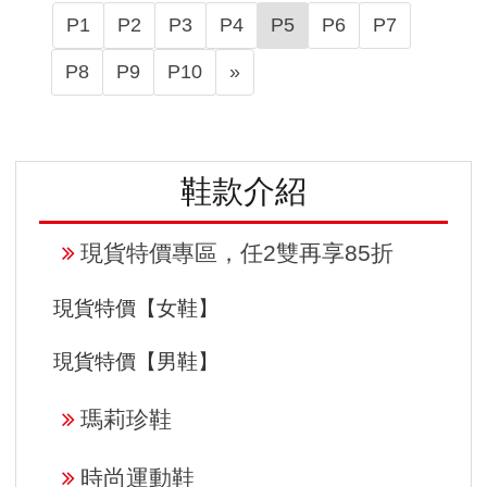
P1
P2
P3
P4
P5
P6
P7
N
P8
P9
P10
»
e
x
t
鞋款介紹
現貨特價專區，任2雙再享85折
現貨特價【女鞋】
現貨特價【男鞋】
瑪莉珍鞋
時尚運動鞋