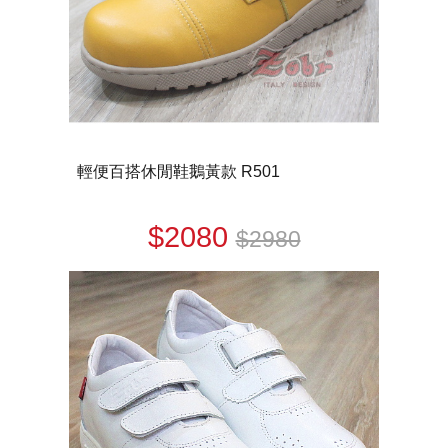
輕便百搭休閒鞋鵝黃款 R501
$2080
$2980