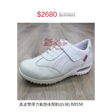
$2680
$3980
真皮雙彈力氣墊休閒鞋(白洞) BB558