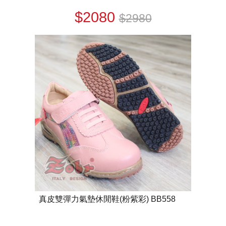
$2080
$2980
真皮雙彈力氣墊休閒鞋(粉紫彩) BB558