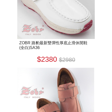
ZOBR 路豹最新雙彈性厚底止滑休閒鞋
(全白)SA36
$2380
$2980