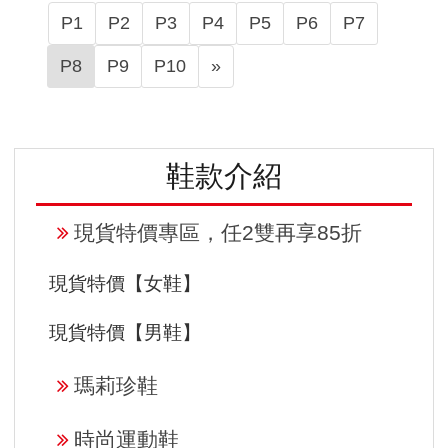
P1
P2
P3
P4
P5
P6
P7
N
P8
P9
P10
»
e
x
t
鞋款介紹
現貨特價專區，任2雙再享85折
現貨特價【女鞋】
現貨特價【男鞋】
瑪莉珍鞋
時尚運動鞋