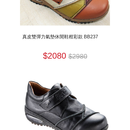
真皮雙彈力氣墊休閒鞋柑彩款 BB237
$2080
$2980