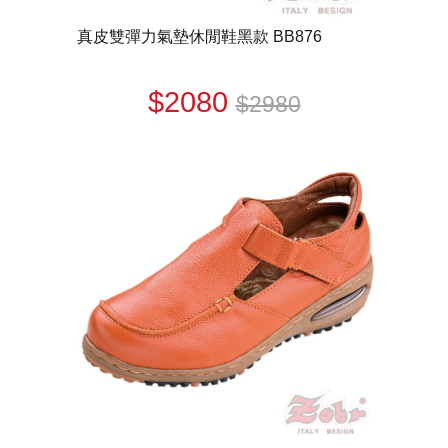
真皮雙彈力氣墊休閒鞋黑款 BB876
$2080
$2980