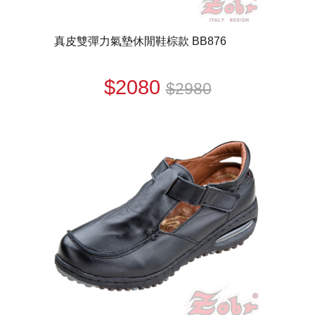
真皮雙彈力氣墊休閒鞋棕款 BB876
$2080
$2980