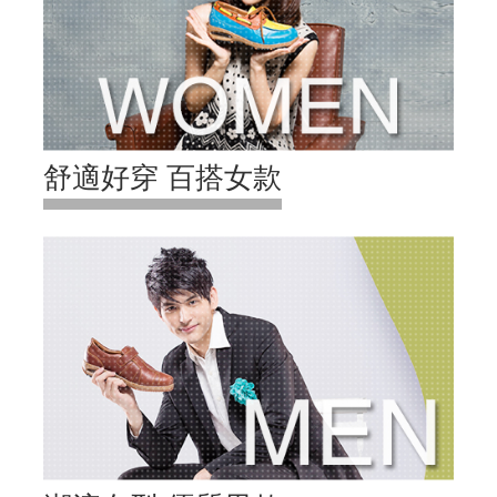
舒適好穿 百搭女款