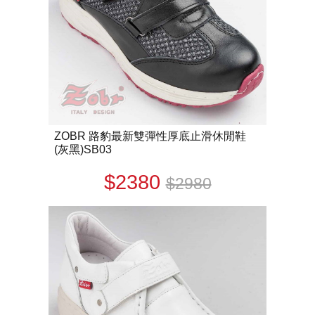
ZOBR 路豹最新雙彈性厚底止滑休閒鞋
(灰黑)SB03
$2380
$2980