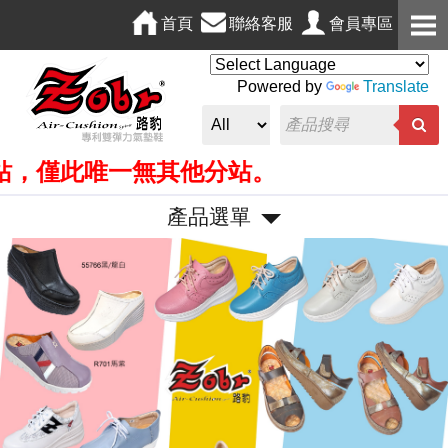
首頁
聯絡客服
會員專區
Powered by
Translate
唯一無其他分站。
產品選單
P
N
r
e
e
x
v
t
i
o
u
s