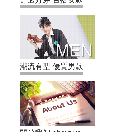
潮流有型 優質男款