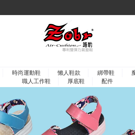
時尚運動鞋
懶人鞋款
綁帶鞋
職人工作鞋
厚底鞋
配件