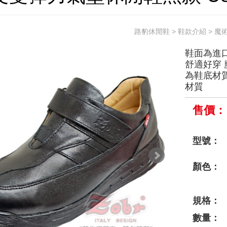
路豹休閒鞋
>
鞋款介紹
>
魔
鞋面為進
舒適好穿 
為鞋底材
材質
售價：
型號：
顏色：
規格：
數量：