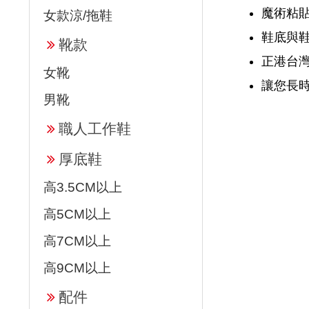
魔術粘貼
女款涼/拖鞋
鞋底與
靴款
正港台
女靴
讓您長
男靴
職人工作鞋
厚底鞋
高3.5CM以上
高5CM以上
高7CM以上
高9CM以上
配件