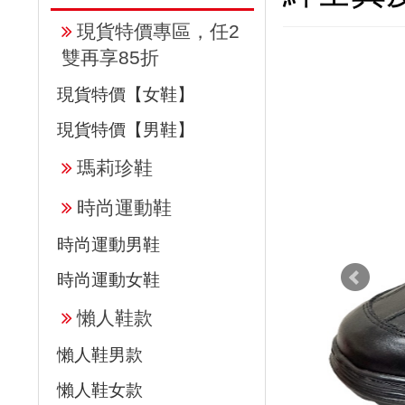
現貨特價專區，任2
雙再享85折
現貨特價【女鞋】
現貨特價【男鞋】
瑪莉珍鞋
時尚運動鞋
時尚運動男鞋
時尚運動女鞋
懶人鞋款
懶人鞋男款
懶人鞋女款