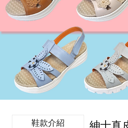
鞋款介紹
紳士真皮