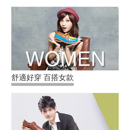
舒適好穿 百搭女款