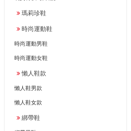
瑪莉珍鞋
時尚運動鞋
時尚運動男鞋
時尚運動女鞋
懶人鞋款
懶人鞋男款
懶人鞋女款
綁帶鞋