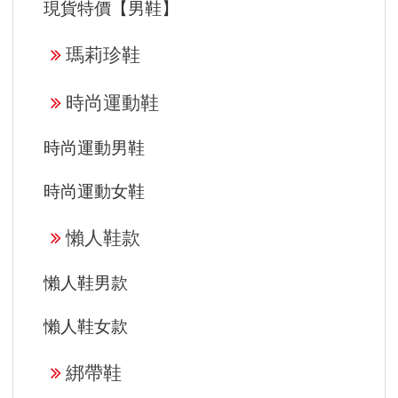
現貨特價【男鞋】
瑪莉珍鞋
時尚運動鞋
時尚運動男鞋
時尚運動女鞋
懶人鞋款
懶人鞋男款
懶人鞋女款
綁帶鞋