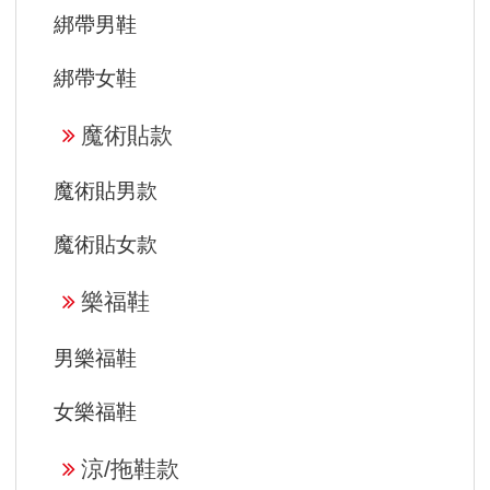
綁帶男鞋
綁帶女鞋
魔術貼款
魔術貼男款
魔術貼女款
樂福鞋
男樂福鞋
女樂福鞋
涼/拖鞋款