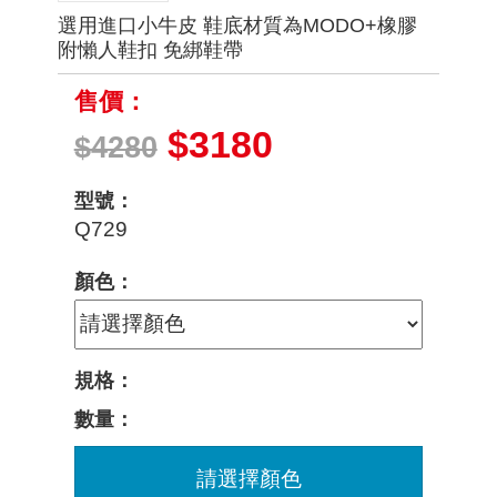
選用進口小牛皮 鞋底材質為MODO+橡膠
附懶人鞋扣 免綁鞋帶
售價：
$3180
$4280
型號：
Q729
顏色：
規格：
數量：
請選擇顏色