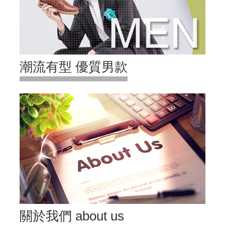
潮流有型 優質男款
關於我們 about us