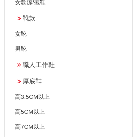
女款涼/拖鞋
靴款
女靴
男靴
職人工作鞋
厚底鞋
高3.5CM以上
高5CM以上
高7CM以上