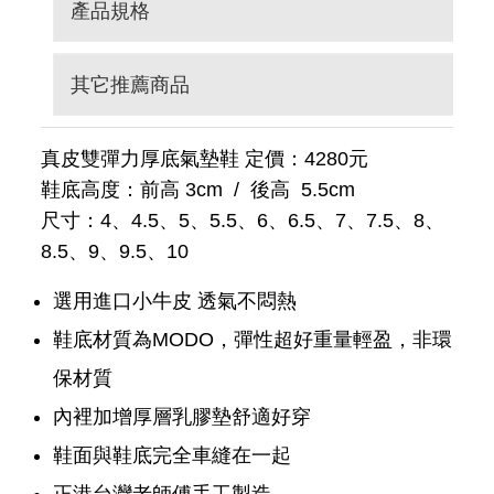
產品規格
其它推薦商品
真皮雙彈力厚底氣墊鞋 定價：4280元
鞋底高度：前高 3cm / 後高 5.5cm
尺寸：4、4.5、5、5.5、6、6.5、7、7.5、8、
8.5、9、9.5、10
選用進口小牛皮 透氣不悶熱
鞋底材質為MODO，彈性超好重量輕盈，非環
保材質
內裡加增厚層乳膠墊舒適好穿
鞋面與鞋底完全車縫在一起
正港台灣老師傅手工製造