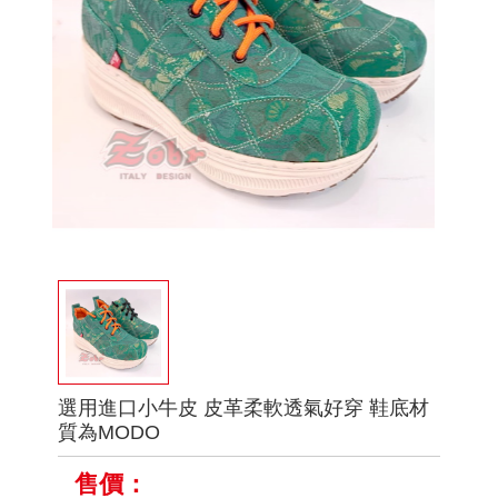
選用進口小牛皮 皮革柔軟透氣好穿 鞋底材
質為MODO
售價：