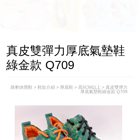
真皮雙彈力厚底氣墊鞋
綠金款 Q709
路豹休閒鞋
>
鞋款介紹
>
厚底鞋
>
高5CM以上
> 真皮雙彈力
厚底氣墊鞋綠金款 Q709