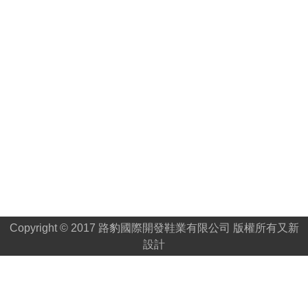
Copyright © 2017 路豹國際開發鞋業有限公司 版權所有
又新
設計