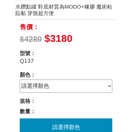
水鑽點綴 鞋底材質為MODO+橡膠 魔術粘
貼黏 穿脫超方便
售價：
$3180
$4280
型號：
Q137
顏色：
規格：
數量：
請選擇顏色