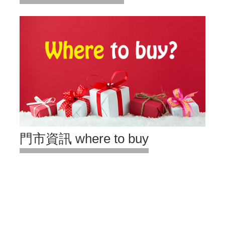
門市資訊 where to buy