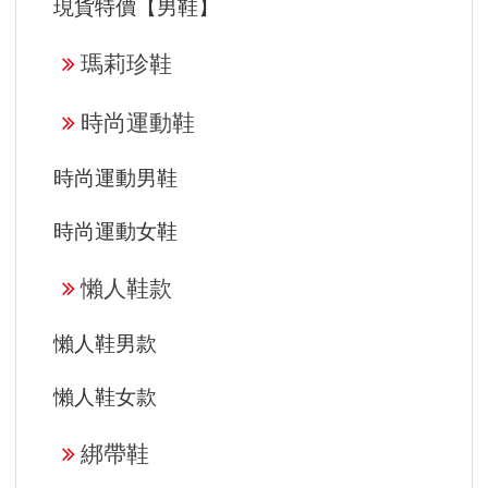
現貨特價【男鞋】
瑪莉珍鞋
時尚運動鞋
時尚運動男鞋
時尚運動女鞋
懶人鞋款
懶人鞋男款
懶人鞋女款
綁帶鞋