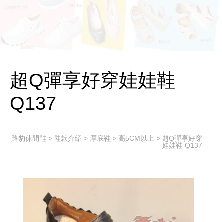
超Q彈享好穿娃娃鞋
Q137
路豹休閒鞋
>
鞋款介紹
>
厚底鞋
>
高5CM以上
> 超Q彈享好穿
娃娃鞋 Q137