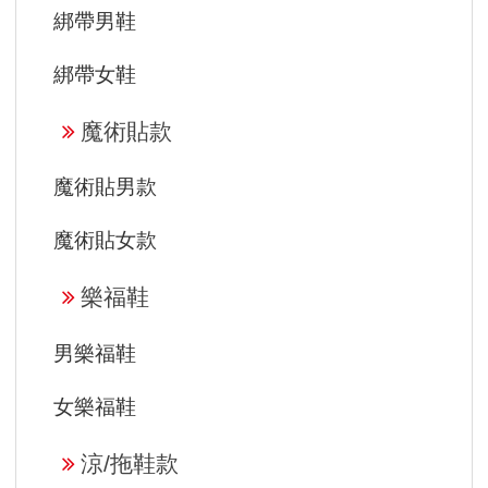
綁帶男鞋
綁帶女鞋
魔術貼款
魔術貼男款
魔術貼女款
樂福鞋
男樂福鞋
女樂福鞋
涼/拖鞋款