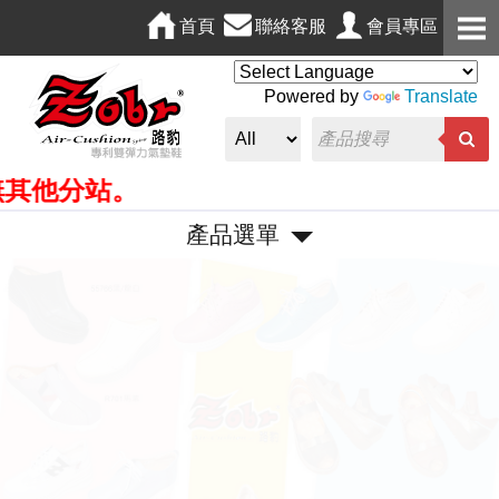
首頁
聯絡客服
會員專區
Powered by
Translate
他分站。
產品選單
P
N
r
e
e
x
v
t
i
o
u
s