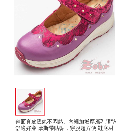
鞋面真皮透氣不悶熱、內裡加增厚層乳膠墊
舒適好穿 摩斯帶貼黏，穿脫超方便 鞋底材