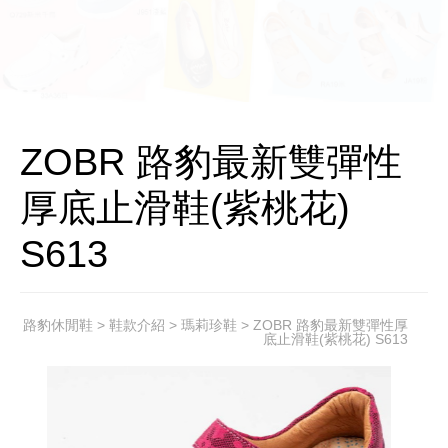
ZOBR 路豹最新雙彈性
厚底止滑鞋(紫桃花)
S613
路豹休閒鞋
>
鞋款介紹
>
瑪莉珍鞋
> ZOBR 路豹最新雙彈性厚
底止滑鞋(紫桃花) S613