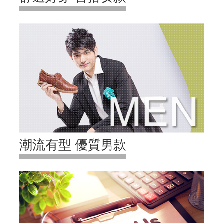
潮流有型 優質男款