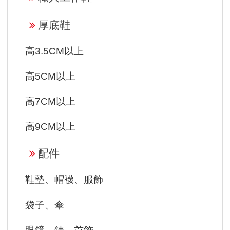
厚底鞋
高3.5CM以上
高5CM以上
高7CM以上
高9CM以上
配件
鞋墊、帽襪、服飾
袋子、傘