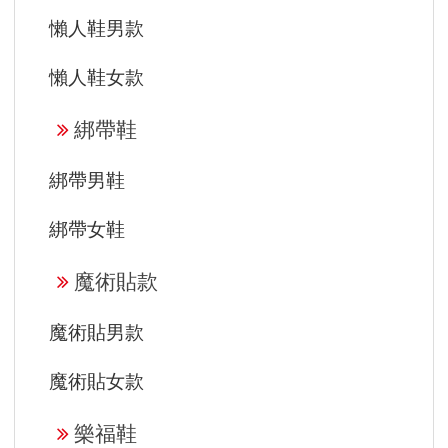
懶人鞋男款
懶人鞋女款
綁帶鞋
綁帶男鞋
綁帶女鞋
魔術貼款
魔術貼男款
魔術貼女款
樂福鞋