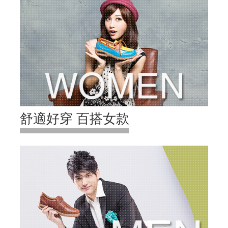
舒適好穿 百搭女款