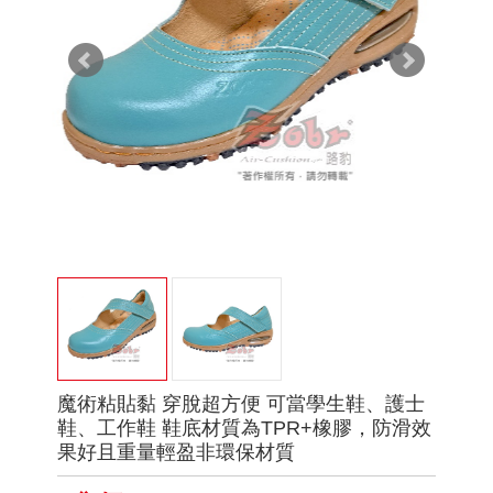
魔術粘貼黏 穿脫超方便 可當學生鞋、護士
鞋、工作鞋 鞋底材質為TPR+橡膠，防滑效
果好且重量輕盈非環保材質