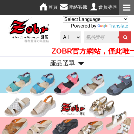
首頁
聯絡客服
會員專區
Powered by
Translate
ZOBR官方網站，僅此唯一無
產品選單
P
N
r
e
e
x
v
t
i
o
u
s