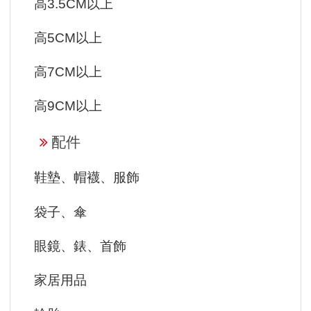
高3.5CM以上
高5CM以上
高7CM以上
高9CM以上
配件
鞋墊、帽襪、服飾
袋子、傘
眼鏡、錶、首飾
家居用品