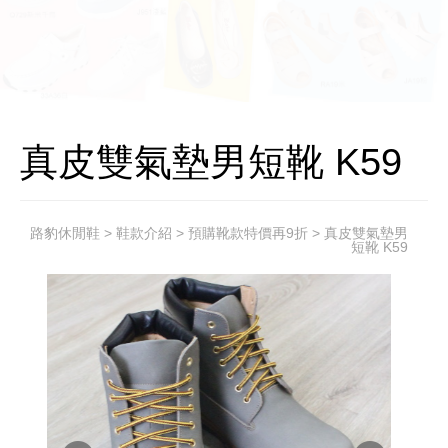
真皮雙氣墊男短靴 K59
路豹休閒鞋
>
鞋款介紹
>
預購靴款特價再9折
> 真皮雙氣墊男
短靴 K59