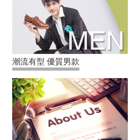
潮流有型 優質男款