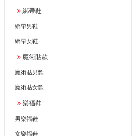
綁帶鞋
綁帶男鞋
綁帶女鞋
魔術貼款
魔術貼男款
魔術貼女款
樂福鞋
男樂福鞋
女樂福鞋