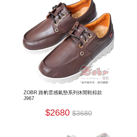
ZOBR 路豹雲感氣墊系列休閒鞋棕款
J967
$2680
$3680