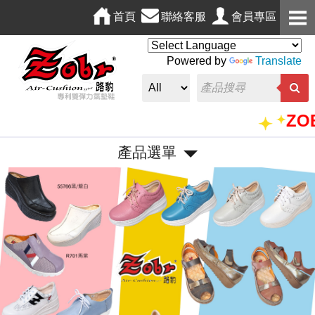
首頁
聯絡客服
會員專區
Powered by
Translate
ZOBR
產品選單
P
N
r
e
e
x
v
t
i
o
u
s