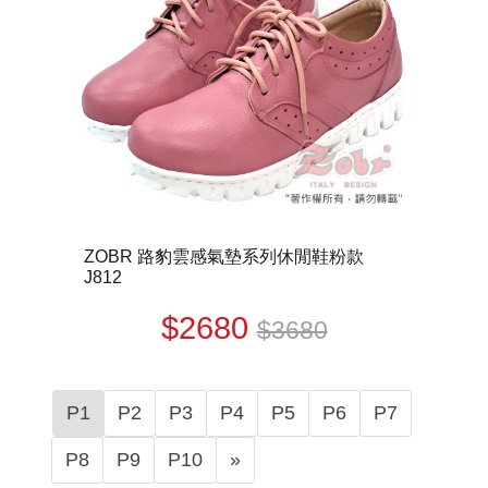
ZOBR 路豹雲感氣墊系列休閒鞋粉款
J812
$2680
$3680
P1
P2
P3
P4
P5
P6
P7
N
P8
P9
P10
»
e