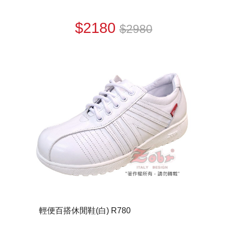
$2180
$2980
輕便百搭休閒鞋(白) R780