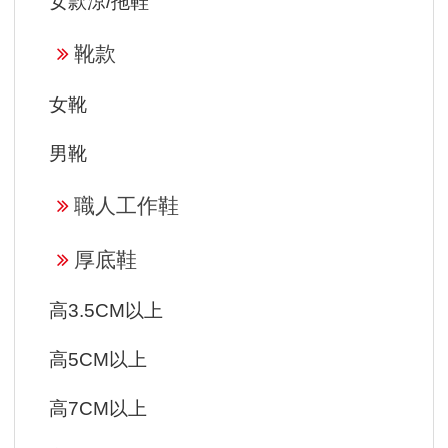
女款涼/拖鞋
靴款
女靴
男靴
職人工作鞋
厚底鞋
高3.5CM以上
高5CM以上
高7CM以上