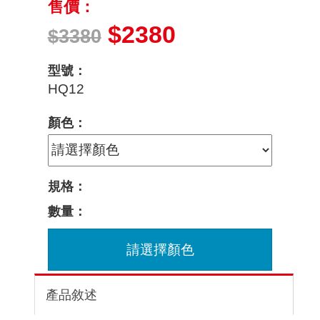
售價：
$2380
$3380
型號：
HQ12
顏色：
規格：
數量：
請選擇顏色
產品敘述