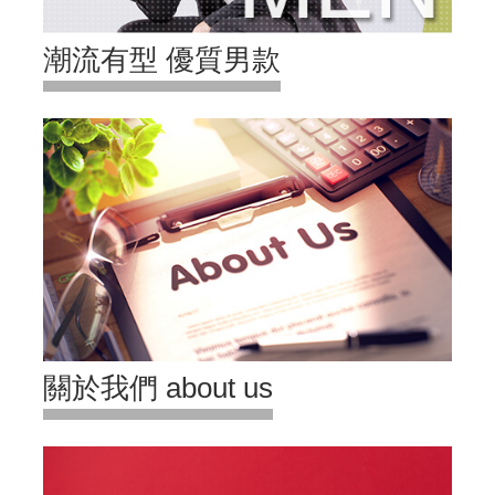
潮流有型 優質男款
關於我們 about us