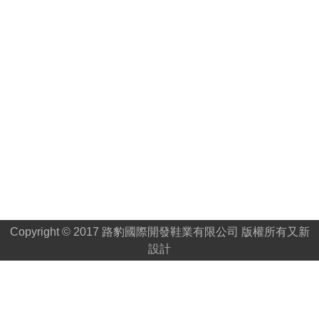
Copyright © 2017 路豹國際開發鞋業有限公司 版權所有
又新
設計