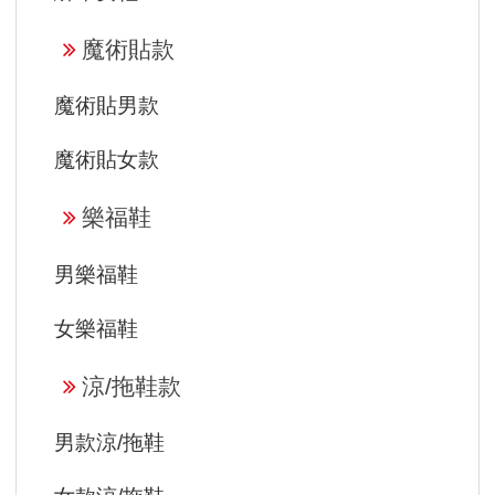
魔術貼款
魔術貼男款
魔術貼女款
樂福鞋
男樂福鞋
女樂福鞋
涼/拖鞋款
男款涼/拖鞋