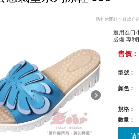
路豹休閒鞋
>
鞋款介
選用進口小
必備 專
售價：
型號：
顏色：
規格：
數量：
請