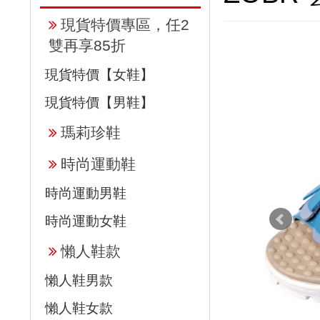
現貨特價專區，任2
雙再享85折
現貨特價【女鞋】
現貨特價【男鞋】
瑪莉珍鞋
時尚運動鞋
時尚運動男鞋
時尚運動女鞋
懶人鞋款
懶人鞋男款
懶人鞋女款