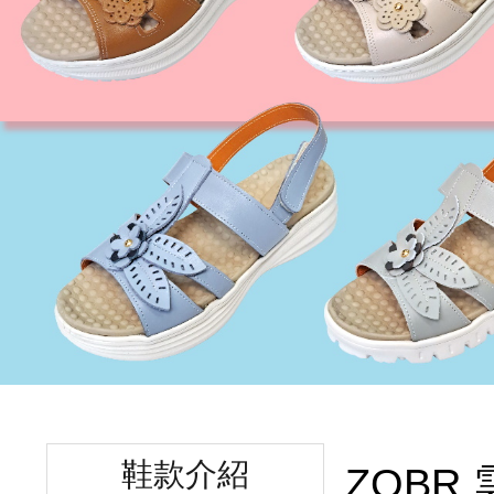
鞋款介紹
ZOBR