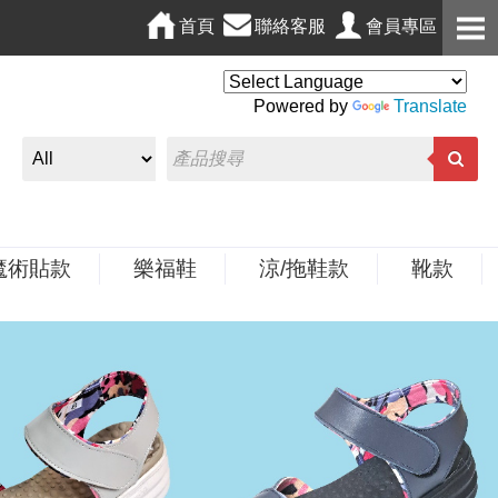
首頁
聯絡客服
會員專區
Powered by
Translate
魔術貼款
樂福鞋
涼/拖鞋款
靴款
N
e
x
t