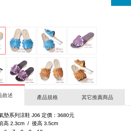
品敘述
產品規格
其它推薦商品
氣墊系列涼鞋 J06 定價：3680元
 2.3cm / 後高 3.5cm