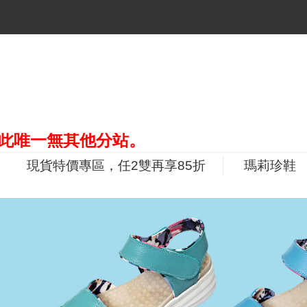
無其他分站。
現貨特價專區，任2雙再享85折
瑪莉珍鞋
P
r
e
v
i
o
u