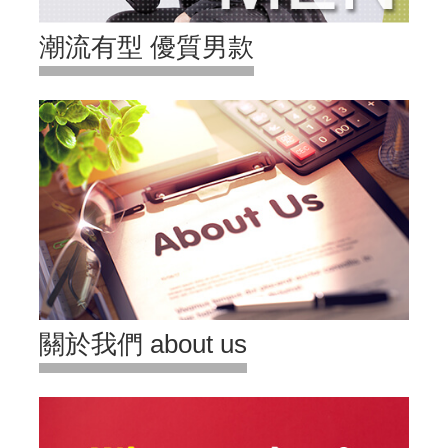
潮流有型 優質男款
關於我們 about us