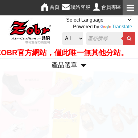
首頁
聯絡客服
會員專區
Powered by
Translate
BR官方網站，僅此唯一無其他分站。
產品選單
P
N
r
e
e
x
v
t
i
o
u
s