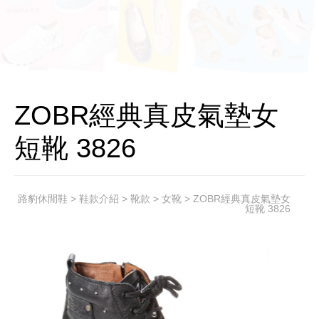
ZOBR經典真皮氣墊女
短靴 3826
路豹休閒鞋
>
鞋款介紹
>
靴款
>
女靴
> ZOBR經典真皮氣墊女
短靴 3826