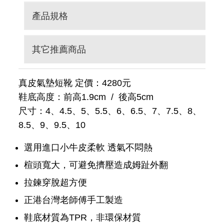
產品規格
其它推薦商品
真皮氣墊短靴 定價：4280元
鞋底高度：前高1.9cm / 後高5cm
尺寸：4、4.5、5、5.5、6、6.5、7、7.5、8、
8.5、9、9.5、10
選用進口小牛皮柔軟 透氣不悶熱
楦頭寬大，可避免擠壓造成姆趾外翻
拉鍊穿脫超方便
正港台灣老師傅手工製造
鞋底材質為TPR，非環保材質