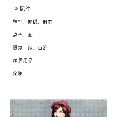
配件
鞋墊、帽襪、服飾
袋子、傘
眼鏡、錶、首飾
家居用品
輪胎