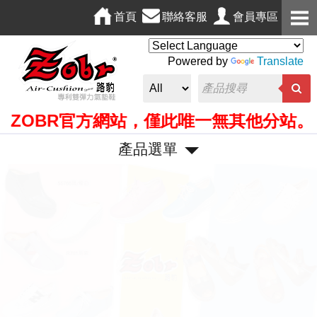
首頁
聯絡客服
會員專區
Powered by
Translate
OBR官方網站，僅此唯一無其他分站。
產品選單
P
N
r
e
e
x
v
t
i
o
u
s