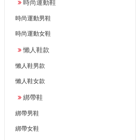
時尚運動鞋
時尚運動男鞋
時尚運動女鞋
懶人鞋款
懶人鞋男款
懶人鞋女款
綁帶鞋
綁帶男鞋
綁帶女鞋