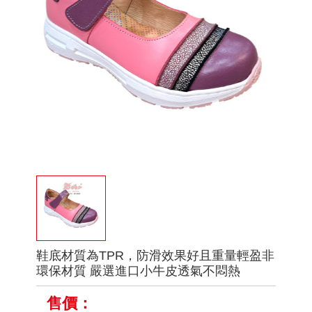
鞋底材質為TPR，防滑效果好且重量輕盈非
環保材質 嚴選進口小牛皮透氣不悶熱
售價：