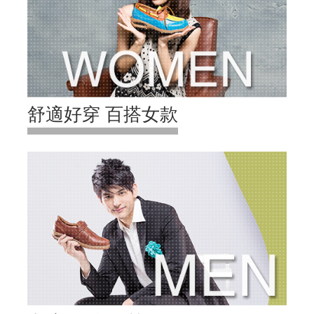
舒適好穿 百搭女款