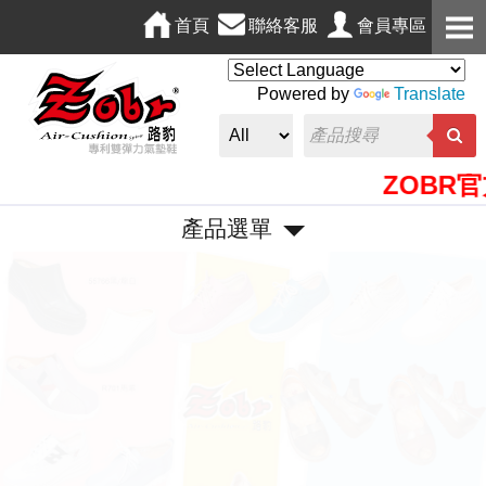
首頁
聯絡客服
會員專區
Powered by
Translate
ZOBR官方
產品選單
P
N
r
e
e
x
v
t
i
o
u
s