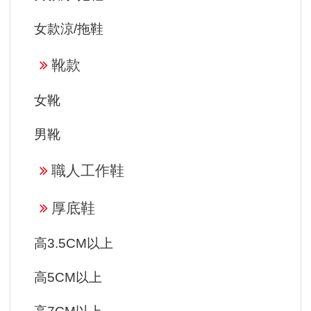
女款涼/拖鞋
靴款
女靴
男靴
職人工作鞋
厚底鞋
高3.5CM以上
高5CM以上