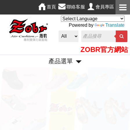
首頁
聯絡客服
會員專區
Powered by
Translate
ZOBR官方網站，
產品選單
P
N
r
e
e
x
v
t
i
o
u
s