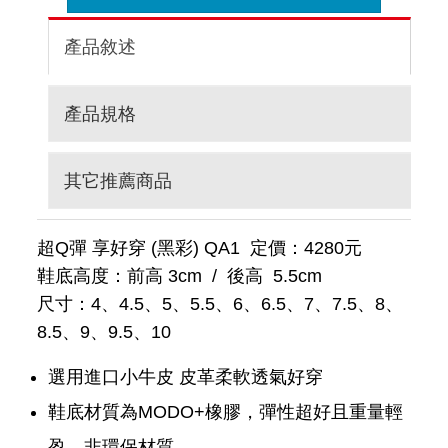
產品敘述
產品規格
其它推薦商品
超Q彈 享好穿 (黑彩) QA1 定價：4280元
鞋底高度：前高 3cm / 後高 5.5cm
尺寸：4、4.5、5、5.5、6、6.5、7、7.5、8、
8.5、9、9.5、10
選用進口小牛皮 皮革柔軟透氣好穿
鞋底材質為MODO+橡膠，彈性超好且重量輕
盈，非環保材質