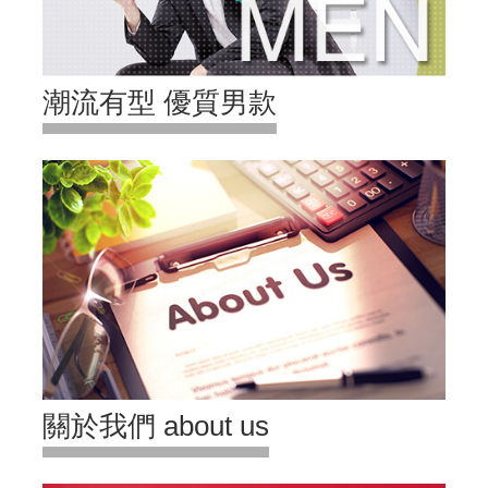
潮流有型 優質男款
關於我們 about us