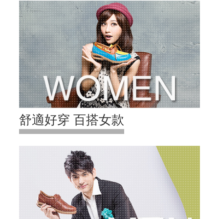
舒適好穿 百搭女款