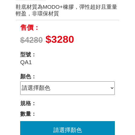
鞋底材質為MODO+橡膠，彈性超好且重量
輕盈，非環保材質
售價：
$3280
$4280
型號：
QA1
顏色：
規格：
數量：
請選擇顏色