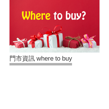
門市資訊 where to buy