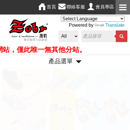
首頁
聯絡客服
會員專區
Powered by
Translate
，僅此唯一無其他分站。
產品選單
P
N
r
e
e
x
v
t
i
o
u
s