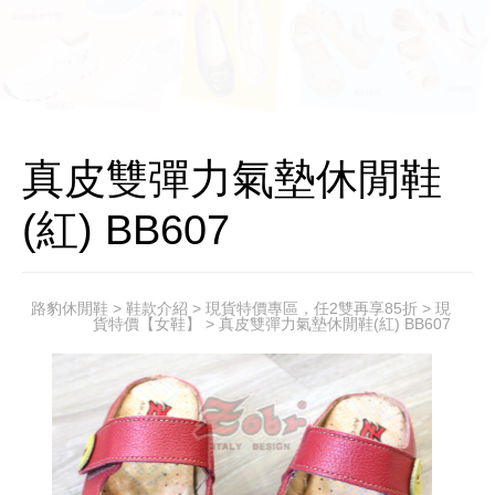
真皮雙彈力氣墊休閒鞋
(紅) BB607
路豹休閒鞋
>
鞋款介紹
>
現貨特價專區，任2雙再享85折
>
現
貨特價【女鞋】
> 真皮雙彈力氣墊休閒鞋(紅) BB607