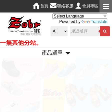
首頁
聯絡客服
會員專區
Powered by
Translate
無其他分站。
產品選單
P
N
r
e
e
x
v
t
i
o
u
s