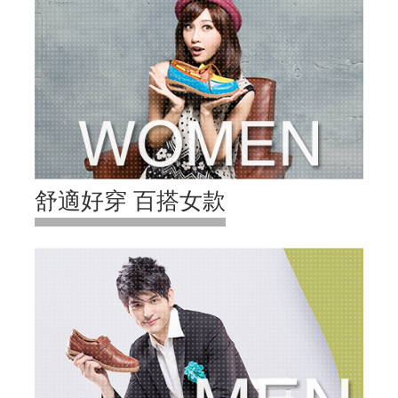
舒適好穿 百搭女款