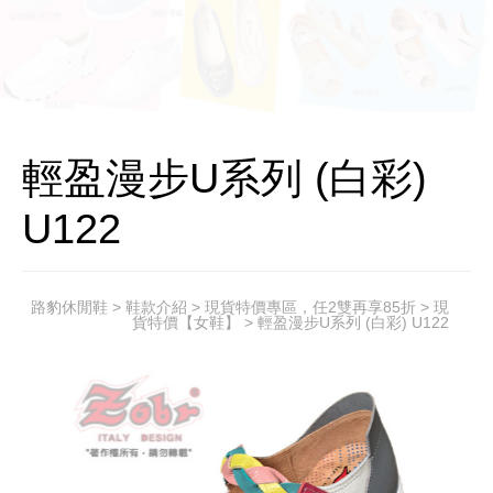
輕盈漫步U系列 (白彩)
U122
路豹休閒鞋
>
鞋款介紹
>
現貨特價專區，任2雙再享85折
>
現
貨特價【女鞋】
> 輕盈漫步U系列 (白彩) U122