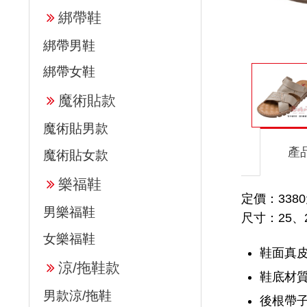
綁帶鞋
綁帶男鞋
綁帶女鞋
魔術貼款
魔術貼男款
產
魔術貼女款
樂福鞋
定價：338
男樂福鞋
尺寸：25、2
女樂福鞋
鞋面真
涼/拖鞋款
鞋底材
男款涼/拖鞋
後根帶子