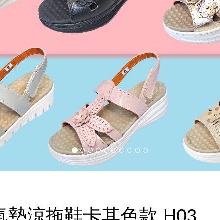
墊涼拖鞋卡其色款 H03