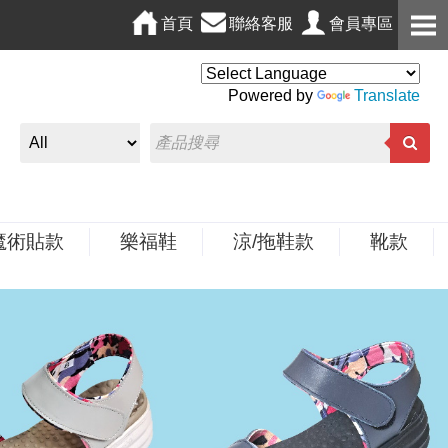
首頁
聯絡客服
會員專區
Powered by
Translate
魔術貼款
樂福鞋
涼/拖鞋款
靴款
N
e
x
t