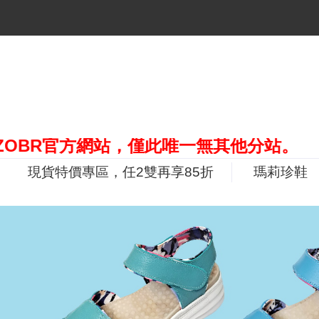
官方網站，僅此唯一無其他分站。
現貨特價專區，任2雙再享85折
瑪莉珍鞋
P
r
e
v
i
o
u