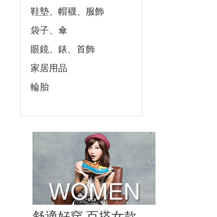
鞋墊、帽襪、服飾
袋子、傘
眼鏡、錶、首飾
家居用品
輪胎
舒適好穿 百搭女款