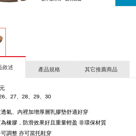
品敘述
產品規格
其它推薦商品
0元
6、27、28、29、30
皮透氣、內裡加增厚層乳膠墊舒適好穿
質為橡膠，防滑效果好且重量輕盈 非環保材質
可調整 亦可當托鞋穿