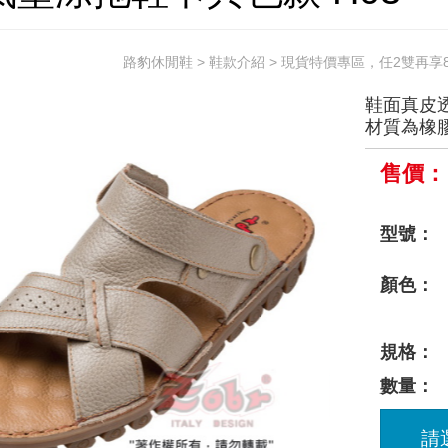
路豹休閒鞋
>
鞋款介紹
>
現貨特價專區，任2雙再享8
鞋面真皮
材質為橡
售價：
型號：
顏色：
規格：
數量：
請