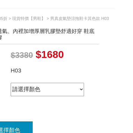
5折
>
現貨特價【男鞋】
> 男真皮氣墊涼拖鞋卡其色款 H03
透氣、內裡加增厚層乳膠墊舒適好穿 鞋底
膠
$1680
$3380
H03
選擇顏色