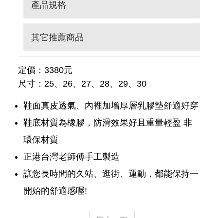
產品規格
其它推薦商品
定價：3380元
尺寸：25、26、27、28、29、30
鞋面真皮透氣、內裡加增厚層乳膠墊舒適好穿
鞋底材質為橡膠，防滑效果好且重量輕盈 非
環保材質
正港台灣老師傅手工製造
讓您長時間的久站、逛街、運動，都能保持一
開始的舒適感喔!