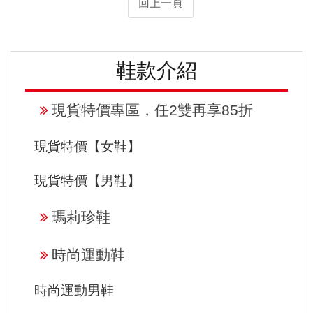
回上一頁
鞋款介紹
現貨特價專區，任2雙再享85折
現貨特價【女鞋】
現貨特價【男鞋】
瑪莉珍鞋
時尚運動鞋
時尚運動男鞋