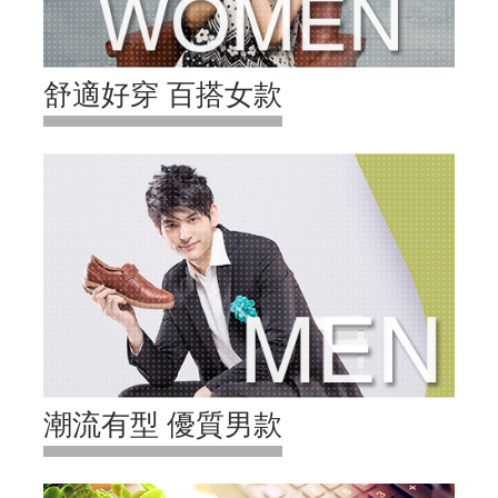
舒適好穿 百搭女款
潮流有型 優質男款