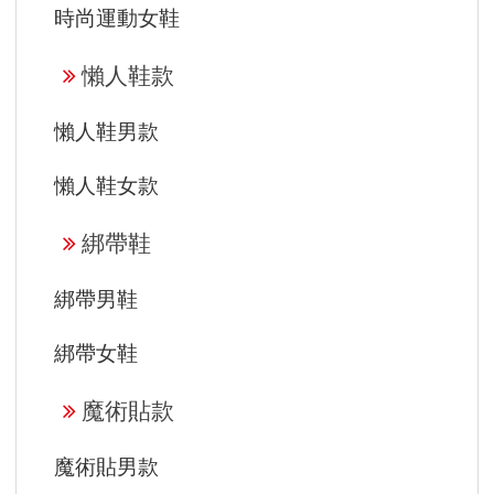
時尚運動女鞋
懶人鞋款
懶人鞋男款
懶人鞋女款
綁帶鞋
綁帶男鞋
綁帶女鞋
魔術貼款
魔術貼男款