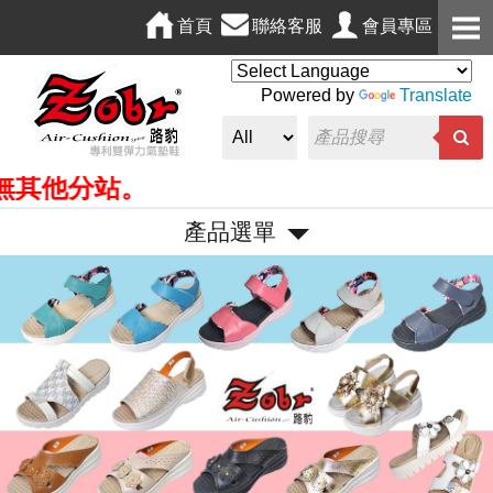
首頁
聯絡客服
會員專區
Powered by
Translate
他分站。
產品選單
P
N
r
e
e
x
v
t
i
o
u
s