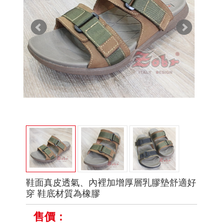
鞋面真皮透氣、內裡加增厚層乳膠墊舒適好
穿 鞋底材質為橡膠
售價：