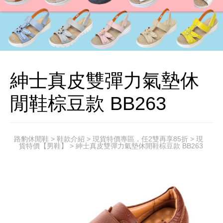
紳士真皮雙彈力氣墊休
閒鞋棕豆款 BB263
路豹休閒鞋
>
鞋款介紹
>
現貨特價專區，任2雙再享85折
>
現
貨特價【男鞋】
> 紳士真皮雙彈力氣墊休閒鞋棕豆款 BB263