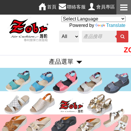
首頁
聯絡客服
會員專區
Powered by
Translate
ZOB
產品選單
P
N
r
e
e
x
v
t
i
o
u
s