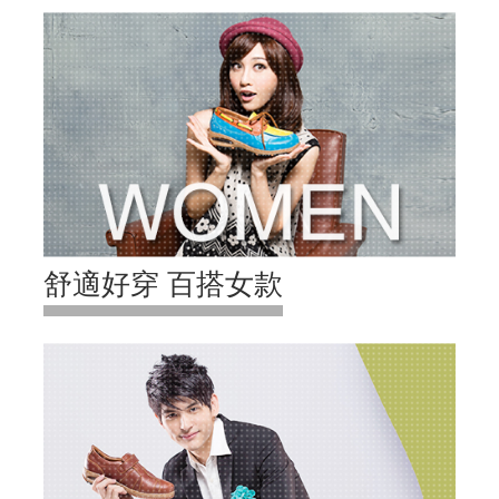
舒適好穿 百搭女款