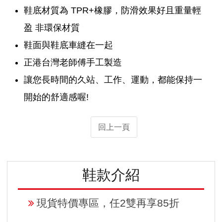
鞋底材質為 TPR+橡膠，防滑效果好且重量輕
盈 非環保材質
鞋面與鞋底車縫在一起
正港台灣老師傅手工製造
讓您長時間的久站、工作、運動，都能保持一
開始的舒適感喔!
回上一頁
鞋款介紹
現貨特價專區，任2雙再享85折