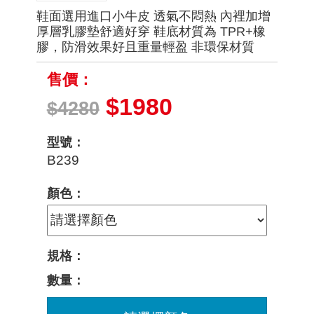
鞋面選用進口小牛皮 透氣不悶熱 內裡加增
厚層乳膠墊舒適好穿 鞋底材質為 TPR+橡
膠，防滑效果好且重量輕盈 非環保材質
售價：
$1980
$4280
型號：
B239
顏色：
規格：
數量：