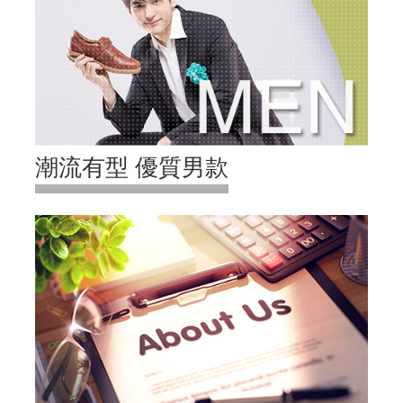
潮流有型 優質男款