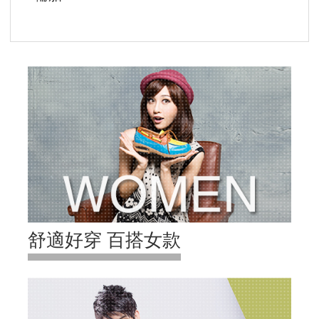
舒適好穿 百搭女款