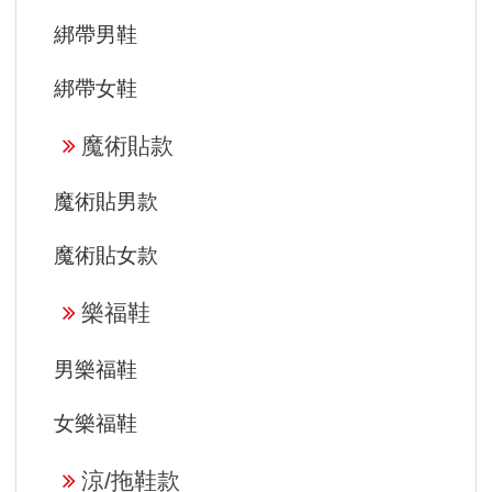
綁帶男鞋
綁帶女鞋
魔術貼款
魔術貼男款
魔術貼女款
樂福鞋
男樂福鞋
女樂福鞋
涼/拖鞋款