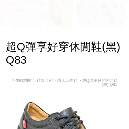
超Q彈享好穿休閒鞋(黑)
Q83
路豹休閒鞋
>
鞋款介紹
>
職人工作鞋
> 超Q彈享好穿休閒鞋
(黑) Q83