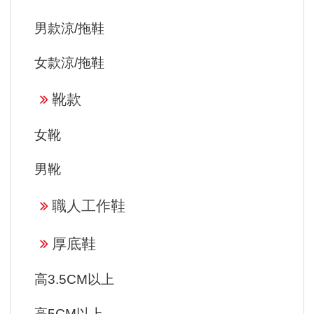
男款涼/拖鞋
女款涼/拖鞋
靴款
女靴
男靴
職人工作鞋
厚底鞋
高3.5CM以上
高5CM以上