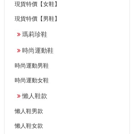
現貨特價【女鞋】
現貨特價【男鞋】
瑪莉珍鞋
時尚運動鞋
時尚運動男鞋
時尚運動女鞋
懶人鞋款
懶人鞋男款
懶人鞋女款