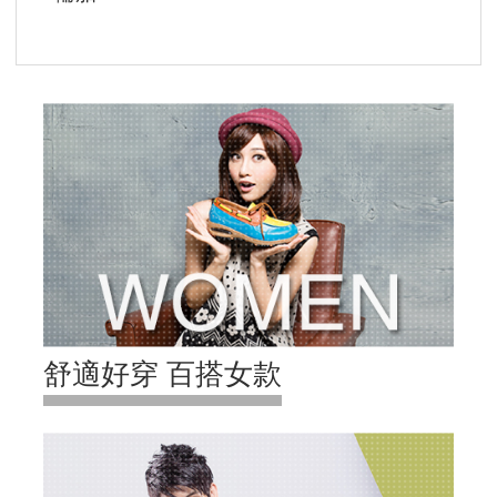
舒適好穿 百搭女款