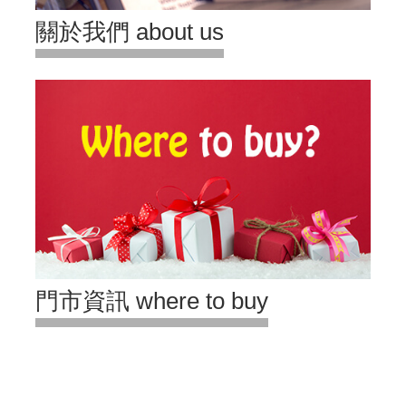
關於我們 about us
門市資訊 where to buy