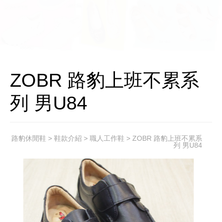
ZOBR 路豹上班不累系
列 男U84
路豹休閒鞋
>
鞋款介紹
>
職人工作鞋
> ZOBR 路豹上班不累系
列 男U84