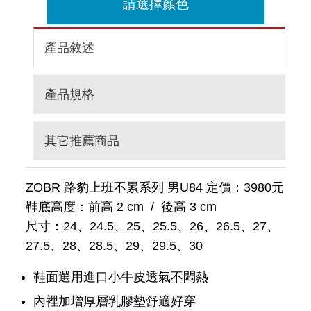
請選擇顏色
產品敘述
產品規格
其它推薦商品
ZOBR 路豹上班不累系列 男U84 定價：3980元
鞋底高度：前高 2 cm / 後高 3 cm
尺寸：24、24.5、25、25.5、26、26.5、27、
27.5、28、28.5、29、29.5、30
鞋面選用進口小牛皮透氣不悶熱
內裡加增厚層乳膠墊舒適好穿