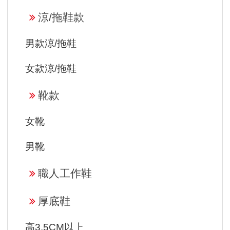
涼/拖鞋款
男款涼/拖鞋
女款涼/拖鞋
靴款
女靴
男靴
職人工作鞋
厚底鞋
高3.5CM以上