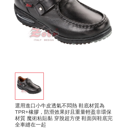
選用進口小牛皮透氣不悶熱 鞋底材質為
TPR+橡膠，防滑效果好且重量輕盈非環保
材質 魔術粘貼黏 穿脫超方便 鞋面與鞋底完
全車縫在一起