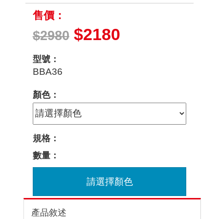
售價：
$2180
$2980
型號：
BBA36
顏色：
規格：
數量：
請選擇顏色
產品敘述