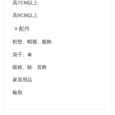
高7CM以上
高9CM以上
配件
鞋墊、帽襪、服飾
袋子、傘
眼鏡、錶、首飾
家居用品
輪胎