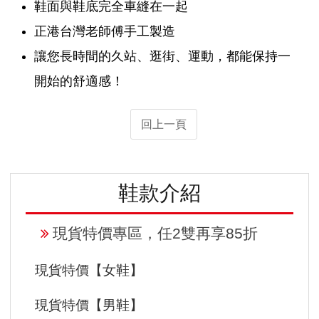
鞋面與鞋底完全車縫在一起
正港台灣老師傅手工製造
讓您長時間的久站、逛街、運動，都能保持一
開始的舒適感！
回上一頁
鞋款介紹
現貨特價專區，任2雙再享85折
現貨特價【女鞋】
現貨特價【男鞋】