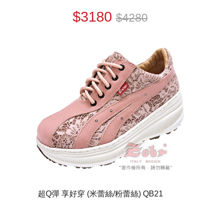
$3180
$4280
超Q彈 享好穿 (米蕾絲/粉蕾絲) QB21