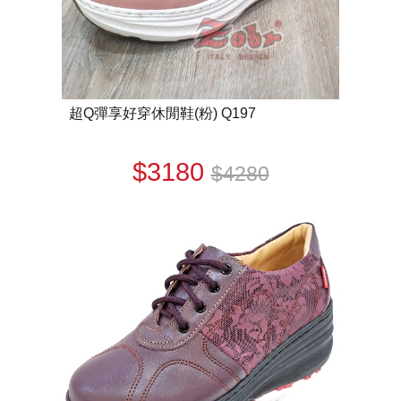
超Q彈享好穿休閒鞋(粉) Q197
$3180
$4280