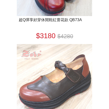
超Q彈享好穿休閒鞋紅蕾花款 QB73A
$3180
$4280