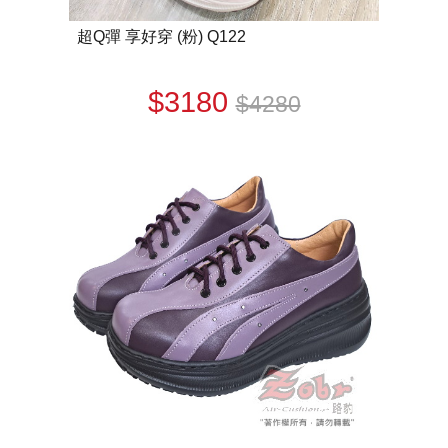
超Q彈 享好穿 (粉) Q122
$3180
$4280