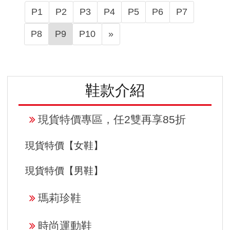
P1
P2
P3
P4
P5
P6
P7
N
P8
P9
P10
»
e
x
t
鞋款介紹
現貨特價專區，任2雙再享85折
現貨特價【女鞋】
現貨特價【男鞋】
瑪莉珍鞋
時尚運動鞋