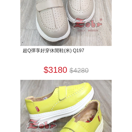
超Q彈享好穿休閒鞋(米) Q197
$3180
$4280