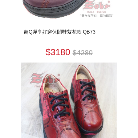
超Q彈享好穿休閒鞋紫花款 QB73
$3180
$4280