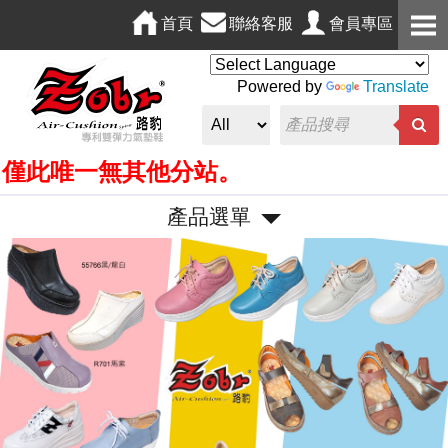
首頁
聯絡客服
會員專區
Powered by
Translate
一無其他分站。
產品選單
P
N
r
e
e
x
v
t
i
o
u
s