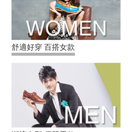
舒適好穿 百搭女款