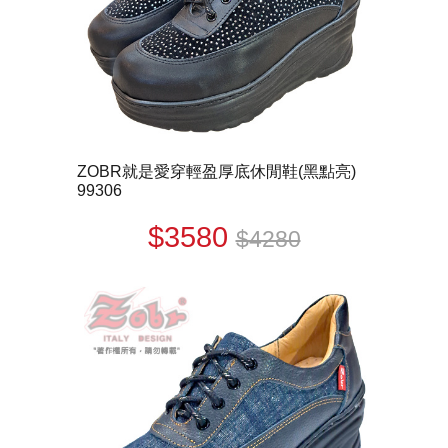
ZOBR就是愛穿輕盈厚底休閒鞋(黑點亮)
99306
$3580
$4280