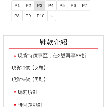
P1
P2
P3
P4
P5
P6
P7
N
P8
P9
P10
»
e
x
t
鞋款介紹
現貨特價專區，任2雙再享85折
現貨特價【女鞋】
現貨特價【男鞋】
瑪莉珍鞋
時尚運動鞋