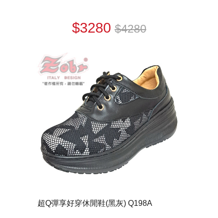
$3280
$4280
超Q彈享好穿休閒鞋(黑灰) Q198A