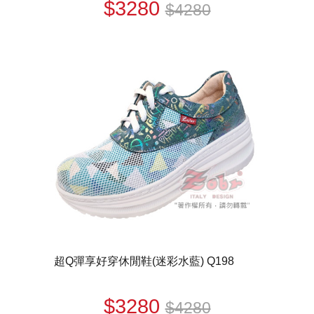
$3280
$4280
超Q彈享好穿休閒鞋(迷彩水藍) Q198
$3280
$4280