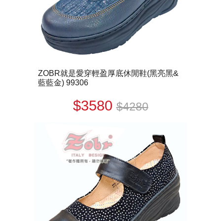
ZOBR就是愛穿輕盈厚底休閒鞋(黑亮黑&
藍藍金) 99306
$3580
$4280