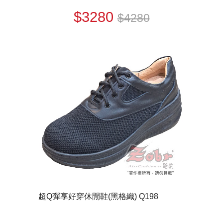
$3280
$4280
超Q彈享好穿休閒鞋(黑格織) Q198