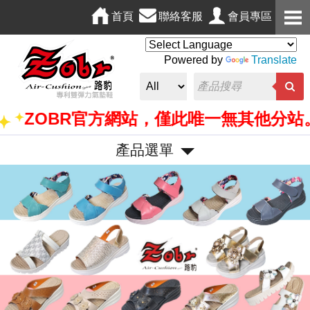
首頁
聯絡客服
會員專區
Powered by
Translate
BR官方網站，僅此唯一無其他分站。
產品選單
P
N
r
e
e
x
v
t
i
o
u
s