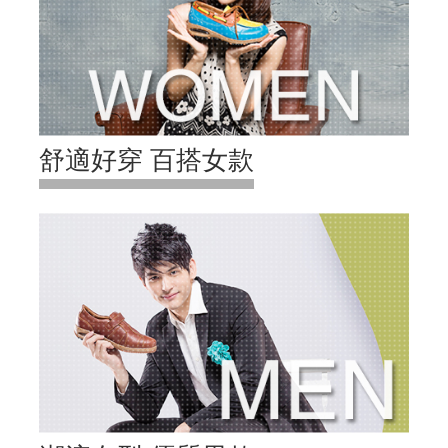
舒適好穿 百搭女款