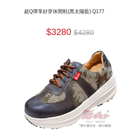
超Q彈享好穿休閒鞋(黑太陽藍) Q177
$3280
$4280