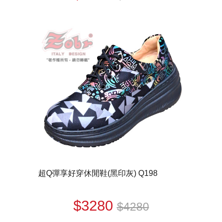
超Q彈享好穿休閒鞋(黑印灰) Q198
$3280
$4280