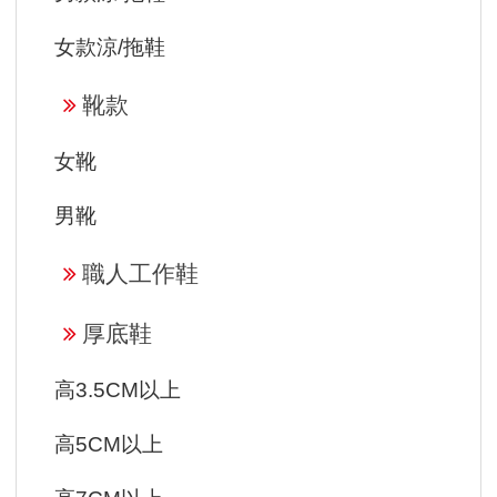
女款涼/拖鞋
靴款
女靴
男靴
職人工作鞋
厚底鞋
高3.5CM以上
高5CM以上