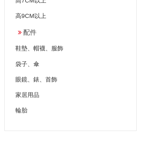
高7CM以上
高9CM以上
配件
鞋墊、帽襪、服飾
袋子、傘
眼鏡、錶、首飾
家居用品
輪胎