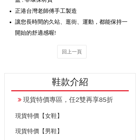
，
正港台灣老師傅手工製造
讓您長時間的久站、逛街、運動，都能保持一
開始的舒適感喔!
回上一頁
鞋款介紹
現貨特價專區，任2雙再享85折
現貨特價【女鞋】
現貨特價【男鞋】