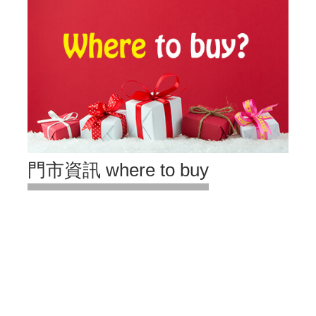
門市資訊 where to buy