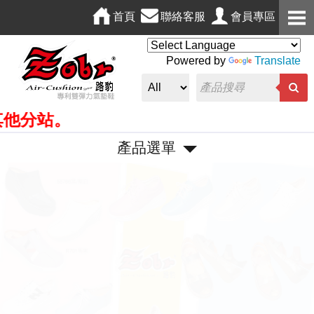
首頁
聯絡客服
會員專區
Powered by
Translate
分站。
產品選單
P
N
r
e
e
x
v
t
i
o
u
s