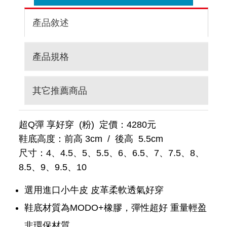
產品敘述
產品規格
其它推薦商品
超Q彈 享好穿 (粉) 定價：4280元
鞋底高度：前高 3cm / 後高 5.5cm
尺寸：4、4.5、5、5.5、6、6.5、7、7.5、8、
8.5、9、9.5、10
選用進口小牛皮 皮革柔軟透氣好穿
鞋底材質為MODO+橡膠，彈性超好 重量輕盈
非環保材質