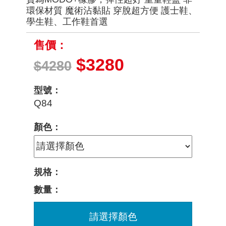
環保材質 魔術沾黏貼 穿脫超方便 護士鞋、
學生鞋、工作鞋首選
售價：
$3280
$4280
型號：
Q84
顏色：
規格：
數量：
請選擇顏色