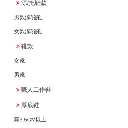
涼/拖鞋款
男款涼/拖鞋
女款涼/拖鞋
靴款
女靴
男靴
職人工作鞋
厚底鞋
高3.5CM以上