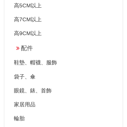
高5CM以上
高7CM以上
高9CM以上
配件
鞋墊、帽襪、服飾
袋子、傘
眼鏡、錶、首飾
家居用品
輪胎