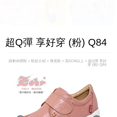
超Q彈 享好穿 (粉) Q84
路豹休閒鞋
>
鞋款介紹
>
厚底鞋
>
高5CM以上
> 超Q彈 享好
穿 (粉) Q84