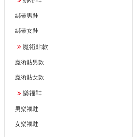
綁帶鞋
綁帶男鞋
綁帶女鞋
魔術貼款
魔術貼男款
魔術貼女款
樂福鞋
男樂福鞋
女樂福鞋