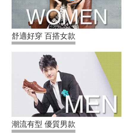
舒適好穿 百搭女款
潮流有型 優質男款