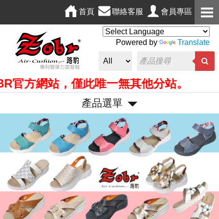
首頁
聯絡客服
會員專區
Powered by
Translate
R官方網站，僅此唯一無其他分站。
產品選單
P
N
r
e
e
x
v
t
i
o
u
s