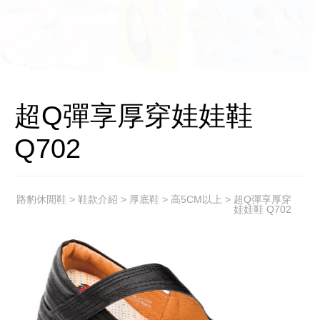
超Q彈享厚穿娃娃鞋
Q702
路豹休閒鞋
>
鞋款介紹
>
厚底鞋
>
高5CM以上
> 超Q彈享厚穿
娃娃鞋 Q702