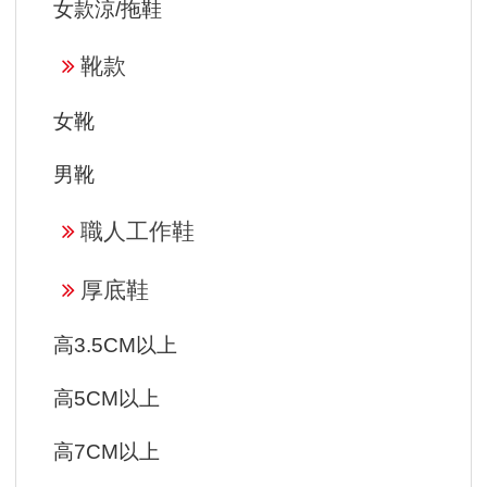
女款涼/拖鞋
靴款
女靴
男靴
職人工作鞋
厚底鞋
高3.5CM以上
高5CM以上
高7CM以上