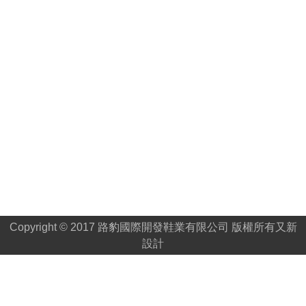
Copyright © 2017 路豹國際開發鞋業有限公司 版權所有
又新
設計