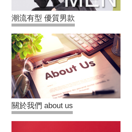
潮流有型 優質男款
關於我們 about us