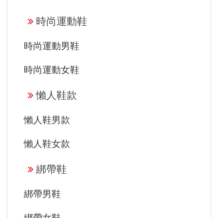
時尚運動鞋
時尚運動男鞋
時尚運動女鞋
懶人鞋款
懶人鞋男款
懶人鞋女款
綁帶鞋
綁帶男鞋
綁帶女鞋