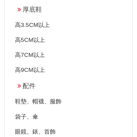
厚底鞋
高3.5CM以上
高5CM以上
高7CM以上
高9CM以上
配件
鞋墊、帽襪、服飾
袋子、傘
眼鏡、錶、首飾