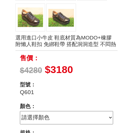
選用進口小牛皮 鞋底材質為MODO+橡膠
附懶人鞋扣 免綁鞋帶 搭配洞洞造型 不悶熱
售價：
$3180
$4280
型號：
Q601
顏色：
規格：