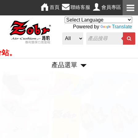
首頁
聯絡客服
會員專區
Powered by
Translate
。
產品選單
P
N
r
e
e
x
v
t
i
o
u
s