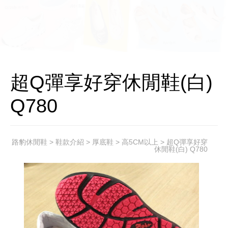
超Q彈享好穿休閒鞋(白)
Q780
路豹休閒鞋
>
鞋款介紹
>
厚底鞋
>
高5CM以上
> 超Q彈享好穿
休閒鞋(白) Q780