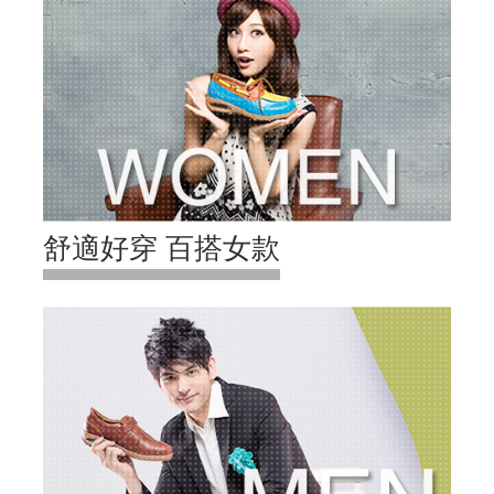
舒適好穿 百搭女款